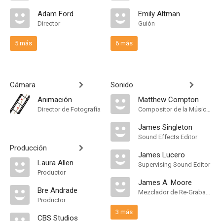
Adam Ford
Emily Altman
Director
Guión
5 más
6 más
Cámara
Sonido
Animación
Matthew Compton
Director de Fotografía
Compositor de la Música Original
James Singleton
Sound Effects Editor
Producción
James Lucero
Laura Allen
Supervising Sound Editor
Productor
James A. Moore
Bre Andrade
Mezclador de Re-Grabación de Sonido
Productor
3 más
CBS Studios