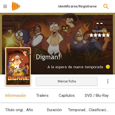
Identificarse/Registrarse
--
Sin valorar
Digman!
A la espera de nueva temporada
Marcar ficha
Información
Trailers
Capítulos
DVD / Blu-Ray
Título original
Año
Duración
Temporadas
Clasificación por edades