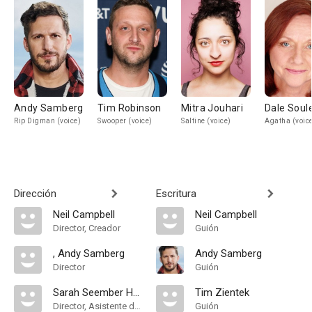
Andy Samberg
Tim Robinson
Mitra Jouhari
Dale Soul
Rip Digman (voice)
Swooper (voice)
Saltine (voice)
Agatha (voic
Dirección
Escritura
Neil Campbell
Neil Campbell
Director, Creador
Guión
, Andy Samberg
Andy Samberg
Director
Guión
Sarah Seember Huisken
Tim Zientek
Director, Asistente de Dirección
Guión