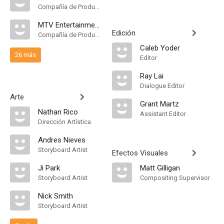
Compañía de Produccion
MTV Entertainment Studios
Edición
Compañía de Produccion
Caleb Yoder
26 más
Editor
Ray Lai
Dialogue Editor
Arte
Grant Martz
Nathan Rico
Assistant Editor
Dirección Artística
Andres Nieves
Storyboard Artist
Efectos Visuales
Ji Park
Matt Gilligan
Storyboard Artist
Compositing Supervisor
Nick Smith
Storyboard Artist