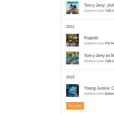
5.0
Tom y Jerry: ¡Arr
Aparece como
Tuffy (
Kim Possible
2021
8.2
10
Rugrats
Aparece como
Phil DeV
8.0
Tom y Jerry en 
Aparece como
Tuffy (
2019
Star Wars Rebels
10
Young Justice: O
8.2
Aparece como
Queen Me
Ver todo