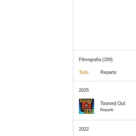
El espectacular Spider-Man
8.5
Filmografía (189)
Todo
Reparto
2025
Las Guerras Clon
8.3
--
Tooned Out
Reparto
2022