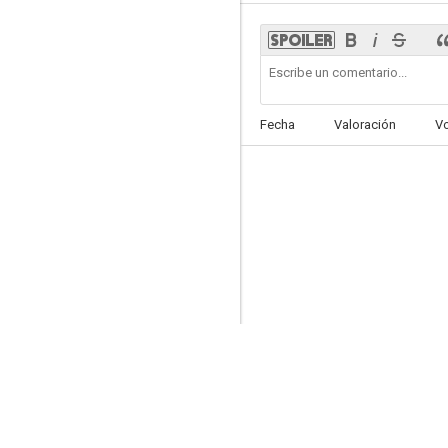
Zootrópolis
Fecha
Valoración
V
8.0
Lilo & Stitch
7.8