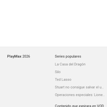
Aaahhh!!! Monstruos
8.1
PlayMax
2026
Series populares
La Casa del Dragón
Silo
¿Qué hay de nuevo, Scooby-Doo?
Ted Lasso
8.0
Stuart no consigue salvar el universo
Operaciones especiales: Lioness
Contenido que expirara en VOD