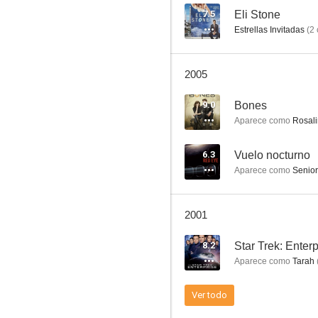
7.5
Eli Stone
Estrellas Invitadas
(
2
Star Trek: Voyager
2005
7.5
9.0
Bones
Aparece como
Rosali
6.3
Vuelo nocturno
Aparece como
Senior 
2001
Eli Stone
8.2
Star Trek: Enterp
7.0
Aparece como
Tarah
Ver todo