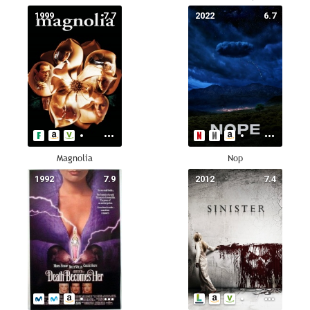
1999
7.7
2022
6.7
Magnolia
Nop
1992
7.9
2012
7.4