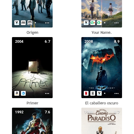
Origen
Your Name.
2004
6.7
2008
8.9
Primer
El caballero oscuro
1992
7.6
1988
8.7