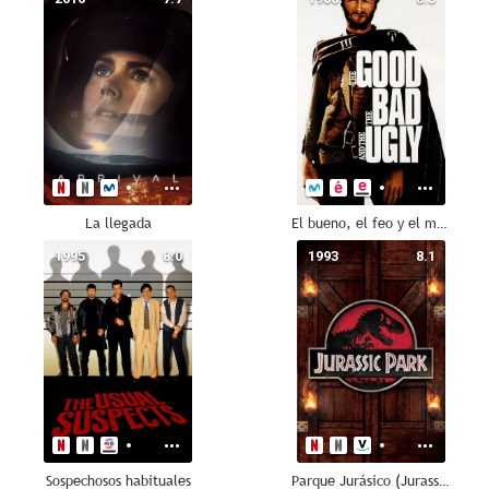
La llegada
El bueno, el feo y el malo
1995
8.0
1993
8.1
Sospechosos habituales
Parque Jurásico (Jurassic Park)