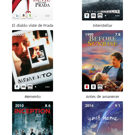
El diablo viste de Prada
Interstellar
2000
8.1
1995
7.8
Memento
Antes de amanecer
2010
8.6
2016
9.1