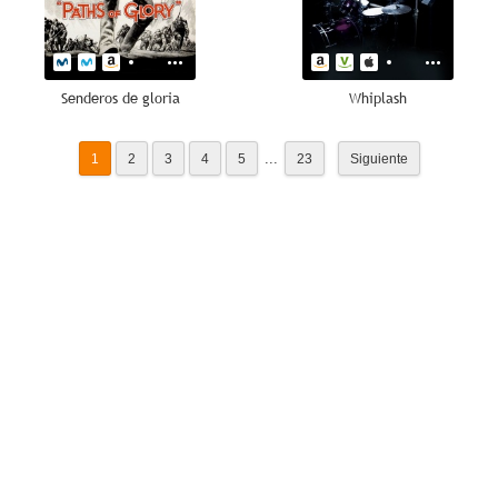
Senderos de gloria
Whiplash
...
1
2
3
4
5
23
Siguiente