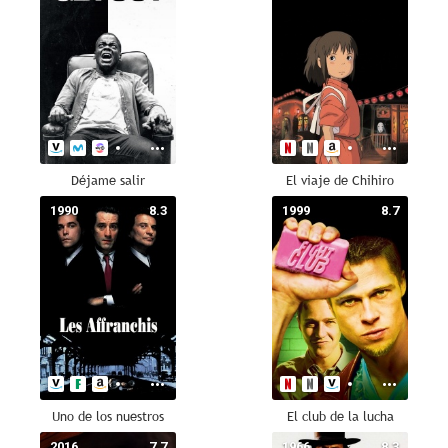
Déjame salir
El viaje de Chihiro
1990
8.3
1999
8.7
Uno de los nuestros
El club de la lucha
2016
7.7
1966
8.3