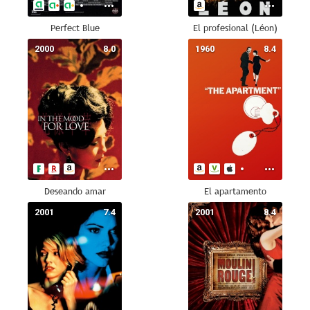
Perfect Blue
El profesional (Léon)
2000
8.0
1960
8.4
Deseando amar
El apartamento
2001
7.4
2001
8.4