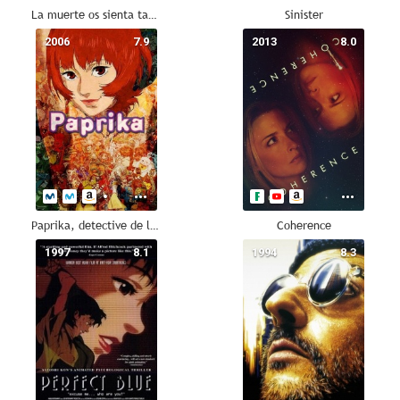
La muerte os sienta tan bien
Sinister
2006
7.9
2013
8.0
Paprika, detective de los sueños
Coherence
1997
8.1
1994
8.3