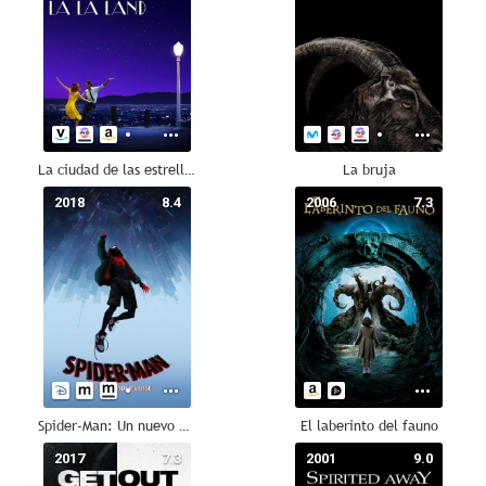
La ciudad de las estrellas (La La Land)
La bruja
2018
8.4
2006
7.3
Spider-Man: Un nuevo universo
El laberinto del fauno
2017
7.3
2001
9.0