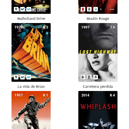
Mulholland Drive
Moulin Rouge
1979
8.3
1997
7.6
La vida de Brian
Carretera perdida
1957
8.1
2014
8.4