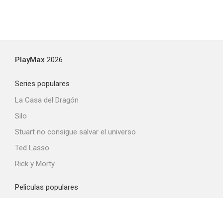
PlayMax
2026
Series populares
La Casa del Dragón
Silo
Stuart no consigue salvar el universo
Ted Lasso
Rick y Morty
Peliculas populares
Spider-Man: Brand New Day
La odisea