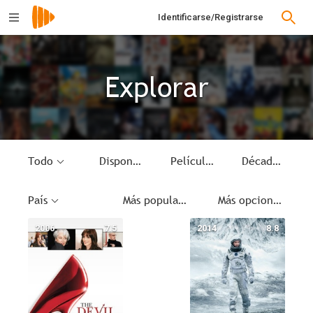
Identificarse/Registrarse
Explorar
Todo
Disponible
Película de culto
Década
País
Más populares
Más opciones
2006
7.5
2014
8.8