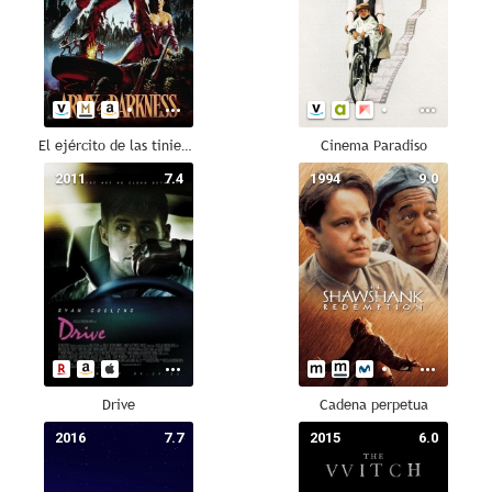
El ejército de las tinieblas
Cinema Paradiso
2011
7.4
1994
9.0
Drive
Cadena perpetua
2016
7.7
2015
6.0