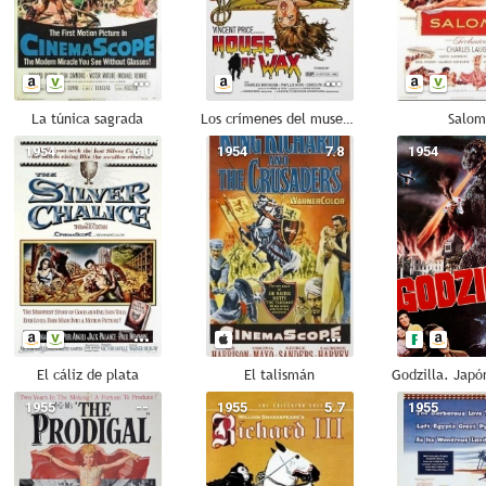
La túnica sagrada
Los crímenes del museo de cera
Salo
1954
6.0
1954
7.8
1954
El cáliz de plata
El talismán
1955
--
1955
5.7
1955