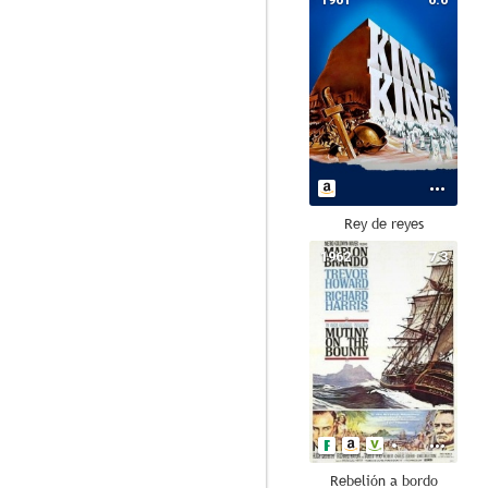
Rey de reyes
1962
7.3
Rebelión a bordo