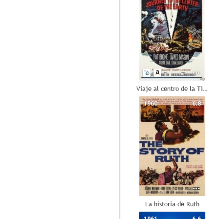
Viaje al centro de la Tierra
1960
6.8
La historia de Ruth
1961
6.6