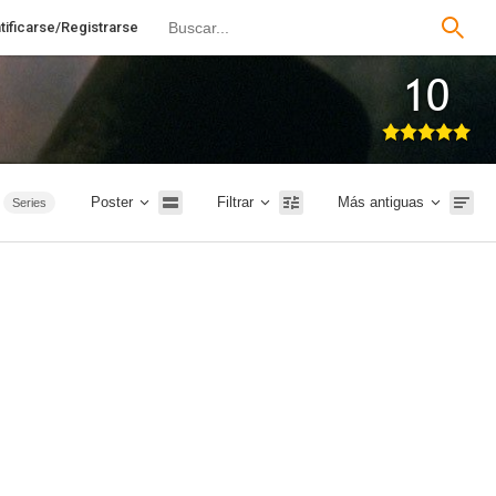
tificarse/Registrarse
10
Poster
Filtrar
Más antiguas
Series
ilmaffinity
Filmin
Intriga
Bélico