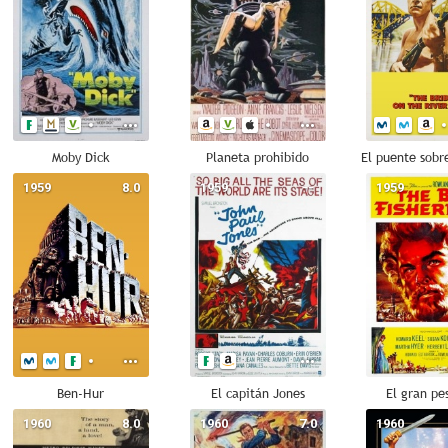
Moby Dick
Planeta prohibido
1959
8.0
1959
--
1959
Ben-Hur
El capitán Jones
El gran pe
1960
8.0
1960
7.0
1960