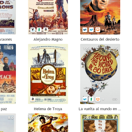
araones
Alejandro Magno
Centauros del desierto
6.9
1956
7.6
1956
6.5
 paz
Helena de Troya
La vuelta al mundo en 80 días
8.0
1958
6.0
1958
7.6