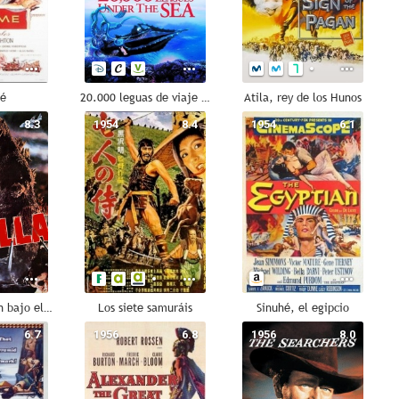
mé
20.000 leguas de viaje submarino
Atila, rey de los Hunos
8.3
1954
8.4
1954
6.1
Godzilla. Japón bajo el terror del monstruo
Los siete samuráis
Sinuhé, el egipcio
6.7
1956
6.8
1956
8.0