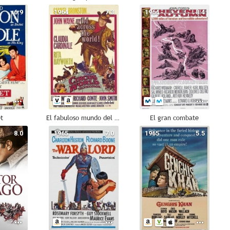
6.9
1964
7.3
1964
8.4
t
El fabuloso mundo del circo
El gran combate
8.0
1965
7.0
1965
5.5