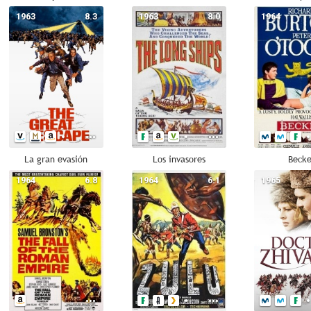
1963
8.3
1963
8.0
1964
La gran evasión
Los invasores
Becke
1964
6.8
1964
6.1
1965