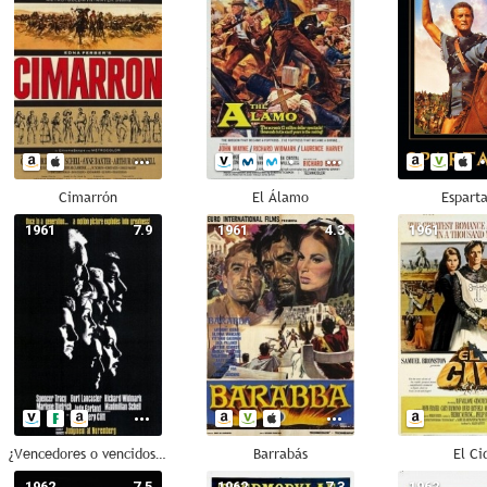
Cimarrón
El Álamo
Espart
1961
7.9
1961
4.3
1961
¿Vencedores o vencidos? (El juicio de Nuremberg)
Barrabás
El Ci
1962
7.5
1962
7.3
1962