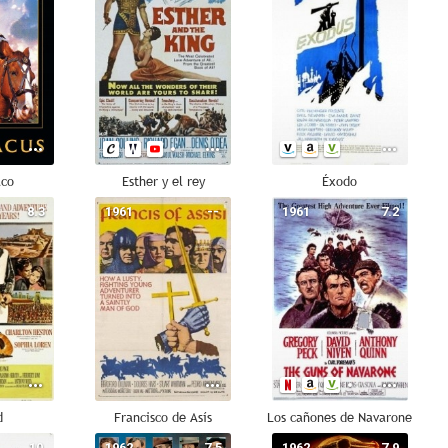
aco
Esther y el rey
Éxodo
8.3
1961
--
1961
7.2
d
Francisco de Asís
Los cañones de Navarone
10
1962
7.5
1962
7.9