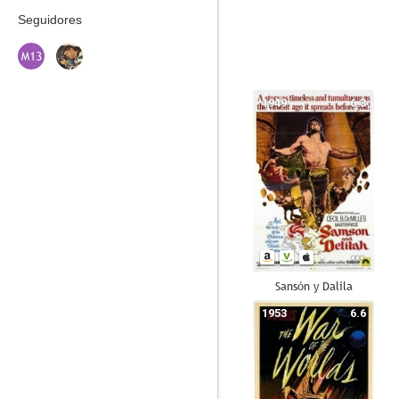
Seguidores
1949
6.3
Sansón y Dalila
1953
6.6