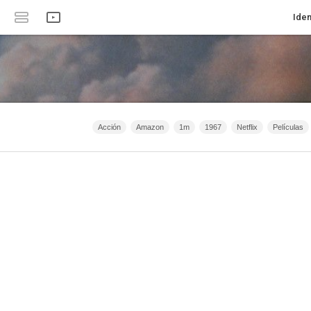
Iden
Acción
Amazon
1m
1967
Netflix
Películas
Clan TVE
Animación
Crimen
Serie de TV
F
Anime
2026
2020 - 2031
2015 - 2031
2021 - 2025
40m - 1h 20m
España
2026 - 2031
Romance
HBO