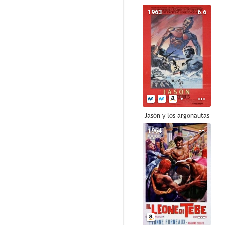
1963
6.6
Jasón y los argonautas
1964
--