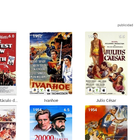
6.0
1952
6.6
1953
5.5
El mayor espectáculo del mundo
Ivanhoe
Julio César
6.8
1954
6.5
1954
10