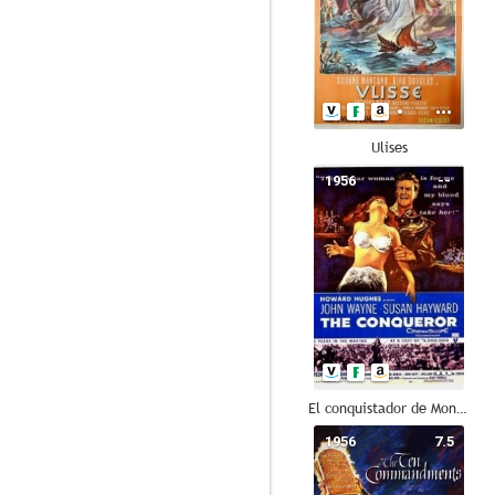
Ulises
1956
--
El conquistador de Mongolia
1956
7.5