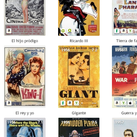
El hijo pródigo
Ricardo III
Tierra de f
1956
6.8
1956
7.2
1956
El rey y yo
Gigante
Guerra y
1956
7.1
1956
7.5
1957