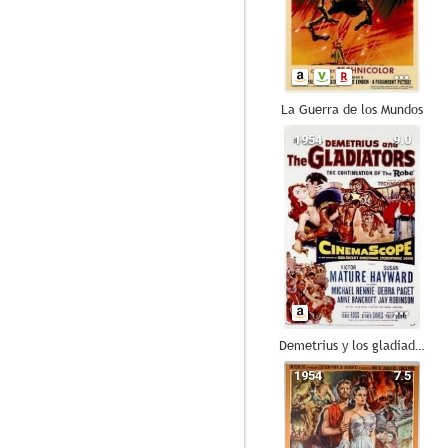
La Guerra de los Mundos
1954
9.0
Demetrius y los gladiadores
1954
7.5