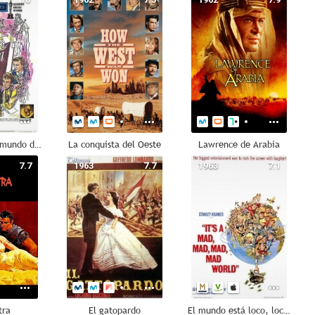
El maravilloso mundo de los hermanos Grimm
La conquista del Oeste
Lawrence de Arabia
7.7
1963
7.7
1963
7.1
tra
El gatopardo
El mundo está loco, loco, loco, loco