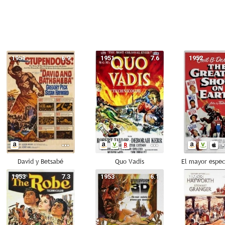
1951
6.9
1951
7.6
1952
David y Betsabé
Quo Vadis
1953
7.3
1953
6.1
1953