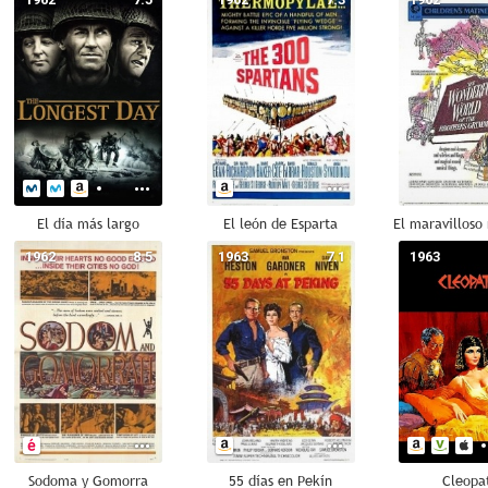
El día más largo
El león de Esparta
1962
8.5
1963
7.1
1963
Sodoma y Gomorra
55 días en Pekín
Cleopa