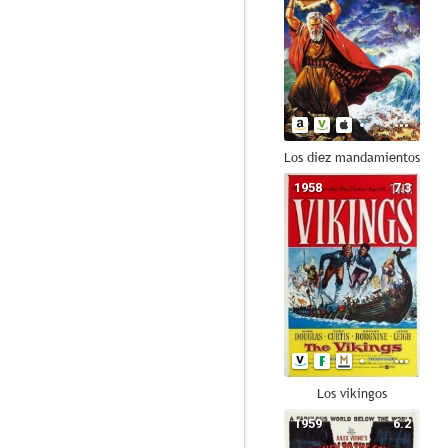
Los diez mandamientos
1958
7.3
Los vikingos
1959
6.2