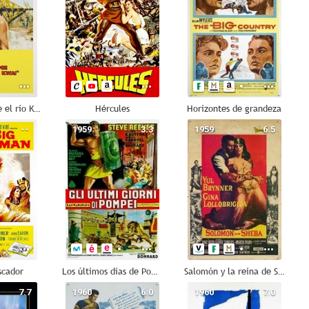
El puente sobre el río Kwai
Hércules
Horizontes de grandeza
--
1959
3.3
1959
6.5
scador
Los últimos días de Pompeya
Salomón y la reina de Saba
7.7
1960
6.0
1960
7.0