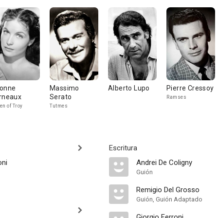
onne
Massimo
Alberto Lupo
Pierre Cressoy
rneaux
Serato
Ramses
en of Troy
Tutmes
Escritura
oni
Andrei De Coligny
Guión
Remigio Del Grosso
Guión, Guión Adaptado
Giorgio Ferroni