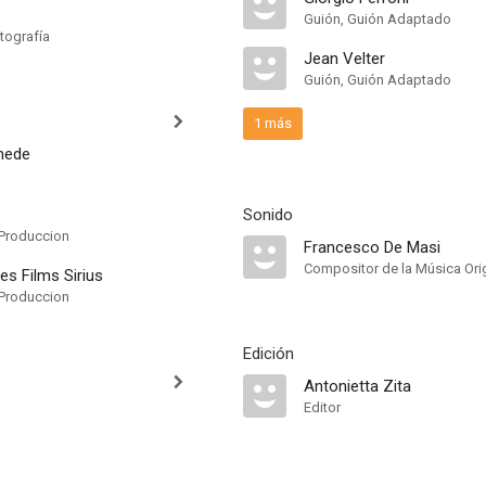
Guión, Guión Adaptado
tografía
Jean Velter
Guión, Guión Adaptado
1 más
mede
Sonido
Produccion
Francesco De Masi
Compositor de la Música Orig
es Films Sirius
Produccion
Edición
Antonietta Zita
Editor