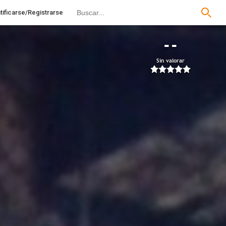
tificarse/Registrarse
--
Sin valorar