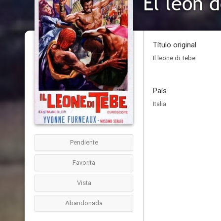
El león 
Título original
Il leone di Tebe
País
Italia
Pendiente
Favorita
Vista
Abandonada