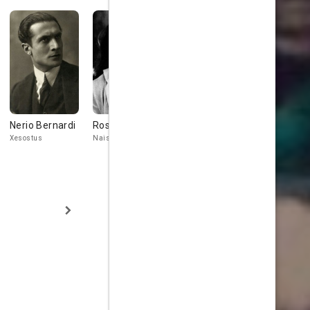
Nerio Bernardi
Rosalba Neri
Tullio Altamura
Carlo
Tamberlan
Xesostus
Nais
Menophis