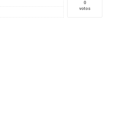
0
votos