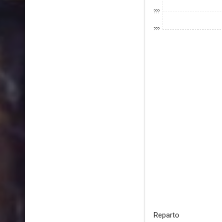
???
???
Reparto