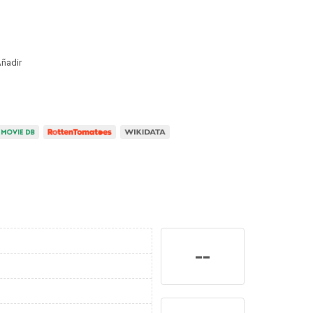
ñadir
--