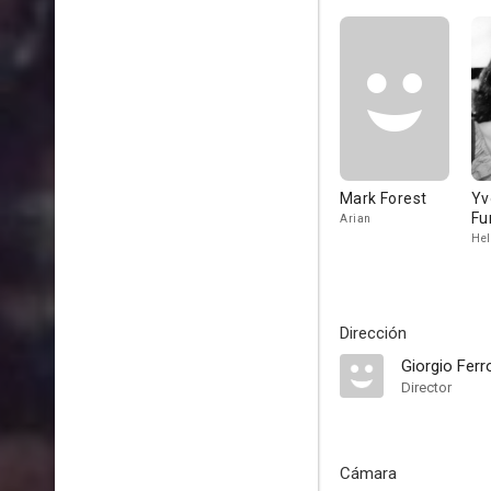
Mark Forest
Yv
Fu
Arian
Hel
Dirección
Giorgio Ferr
Director
Cámara