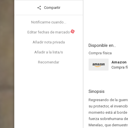
Compartir
Notificarme cuando...
N
Editar fechas de marcado
Añadir nota privada
Disponible en...
Añadir a la lista/s
Compra física
Recomendar
Amazon
Compra fí
Sinopsis
Regresando de la guerra
su protector, el invenci
momento está al borde d
fuerza sobrehumana de A
Menelao, que demuestra 