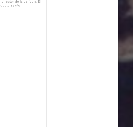
irector de la película. El
oductoras y/o