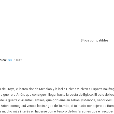
Sitios compatibles
sica:
SD
6.00 €
 de Troya, el barco donde Menalao y la bella Helena vuelven a Esparta naufra
ble guerrero Arión, que consiguen llegar hasta la costa de Egipto. El país de l
e la guerra civil entre Ramsés, que gobierna en Tebas, y Menófis, señor del Ba
rión conseguirá vencer las intrigas de Tutmés, el taimado consejero de Ram
mucho más interés en hacerse con el tesoro de los faraones que en recupera