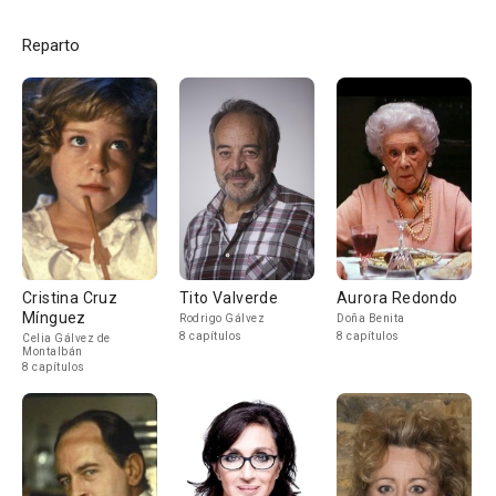
Reparto
Cristina Cruz
Tito Valverde
Aurora Redondo
Mínguez
Rodrigo Gálvez
Doña Benita
8 capítulos
8 capítulos
Celia Gálvez de
Montalbán
8 capítulos