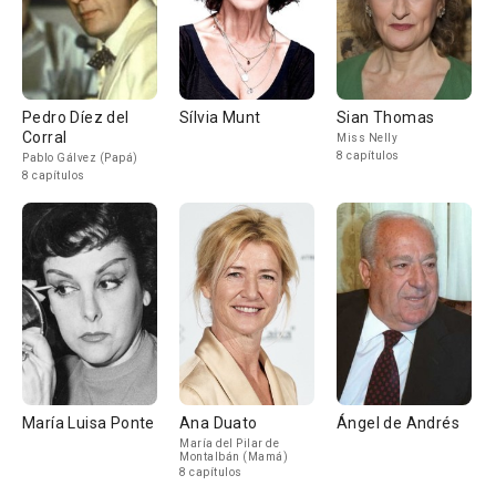
Pedro Díez del
Sílvia Munt
Sian Thomas
Corral
Miss Nelly
8 capítulos
Pablo Gálvez (Papá)
8 capítulos
María Luisa Ponte
Ana Duato
Ángel de Andrés
María del Pilar de
Montalbán (Mamá)
8 capítulos