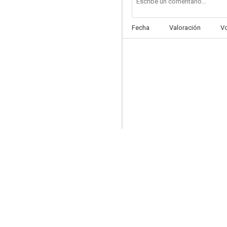
Fecha
Valoración
V
Juana la loca... de vez en cuando
--
Página de sucesos
--