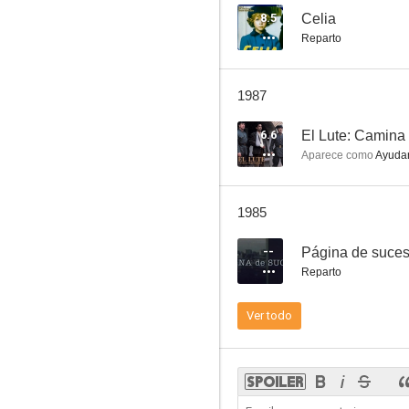
8.5
Celia
Reparto
Historias de la televisión
1987
6.6
6.6
El Lute: Camina 
Aparece como
Ayudan
1985
--
Página de suce
Reparto
El Lute: Camina o revienta
Ver todo
4.7