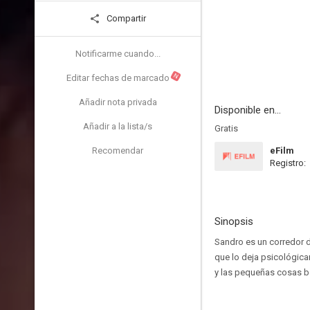
Compartir
Notificarme cuando...
N
Editar fechas de marcado
Añadir nota privada
Disponible en...
Añadir a la lista/s
Gratis
Recomendar
eFilm
Registro:
Sinopsis
Sandro es un corredor d
que lo deja psicológic
y las pequeñas cosas be