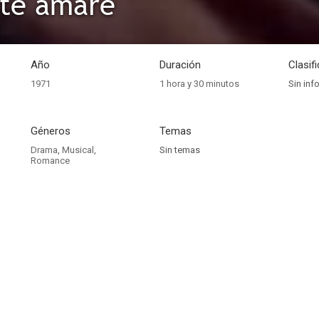
 te amaré
Año
Duración
Clasif
1971
1 hora y 30 minutos
Sin inf
Géneros
Temas
Drama
,
Musical
,
Sin temas
Romance