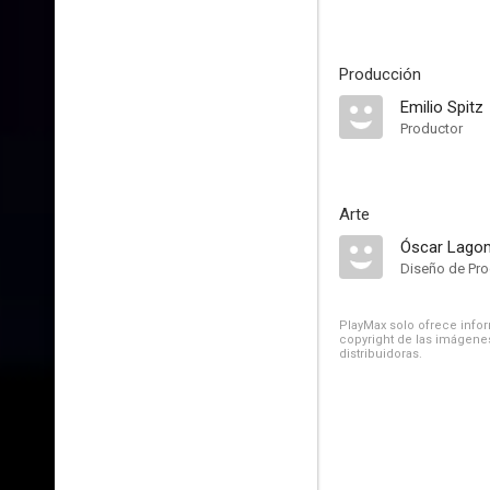
Producción
Emilio Spitz
Productor
Arte
Óscar Lago
Diseño de Pr
PlayMax solo ofrece inform
copyright de las imágenes
distribuidoras.