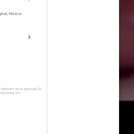
inal, Música
irector de la película. El
oductoras y/o