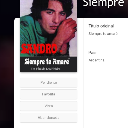
Siempre
Título original
Siempre te amaré
País
Argentina
Pendiente
Favorita
Vista
Abandonada