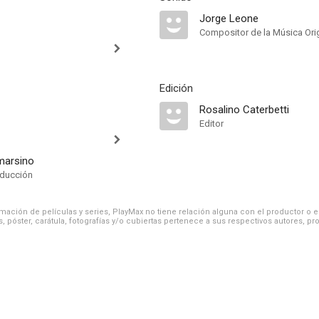
Jorge Leone
Compositor de la Música Orig
Edición
Rosalino Caterbetti
Editor
marsino
oducción
ación de películas y series, PlayMax no tiene relación alguna con el productor o el d
, póster, carátula, fotografías y/o cubiertas pertenece a sus respectivos autores, pr