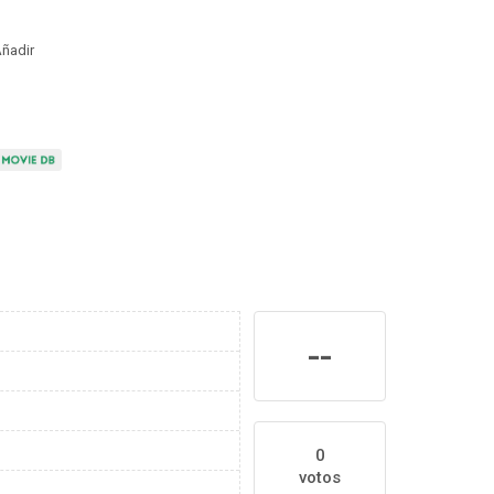
ñadir
--
0
votos