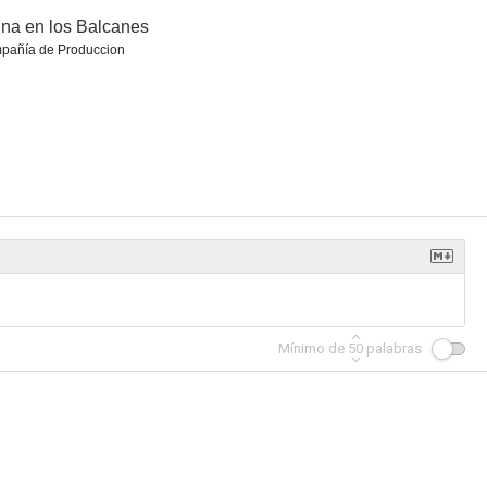
na en los Balcanes
pañía de Produccion
 de honor
Ralf König, rey de los cómics
Los Olchis
5.0
5.0
5.0
Mínimo de
50
palabras
 mi hija
El secreto de Villa Sabrini
Un verano en Escocia