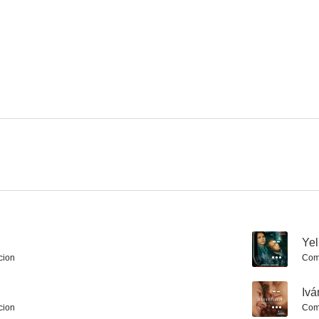
Los hijos de las montañas
Sentimientos de primavera
En la ni
8.6
8.5
Los ríos de color púrpura
Celia
Cat's E
8.0
8.0
--
Yel
cion
Com
--
Iv
cion
Com