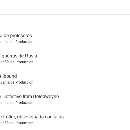
a de profesores
pañía de Produccion
La emperatriz rebelde
Séneca
 guerras de Rusia
6.0
6.0
6.0
pañía de Produccion
ellbound
pañía de Produccion
 Detective from Beledweyne
pañía de Produccion
A Remarkable Place to Die
Adventures of a Mathematician
El triunfo del amor
e Fuller, obsesionada con la luz
pañía de Produccion
5.5
5.5
5.3