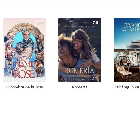
7.7
7.5
El nombre de la rosa
Romería
10
10