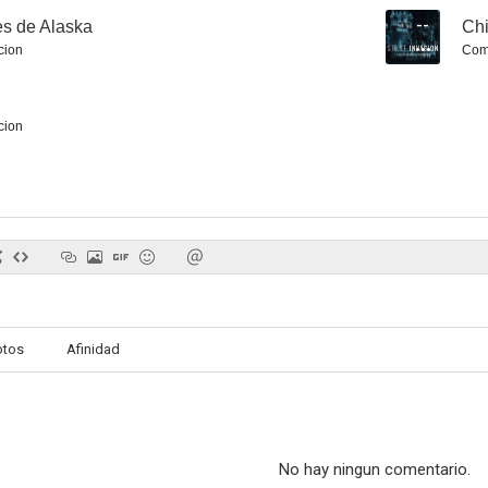
es de Alaska
--
Chi
cion
Com
cion
Franz Kafka
Invasión: El Estallido de la Segunda Guerra Mundial
Una cuestión
5.0
5.0
otos
Afinidad
Plan de salida
Tonio y Julia
Los hijos de
No hay ningun comentario.