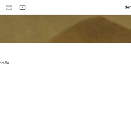
Iden
rafía.