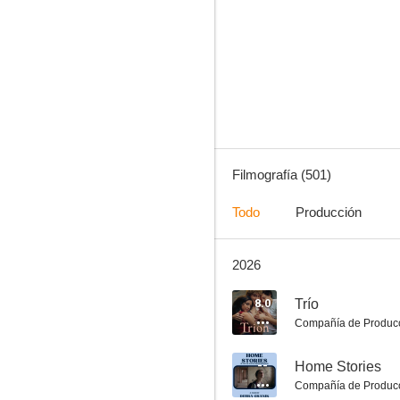
H2O: Aventuras de sirenas
10
Filmografía (501)
Todo
Producción
2026
La revolución no será televisada
8.0
8.0
Trío
Compañía de Produc
--
Home Stories
Compañía de Produc