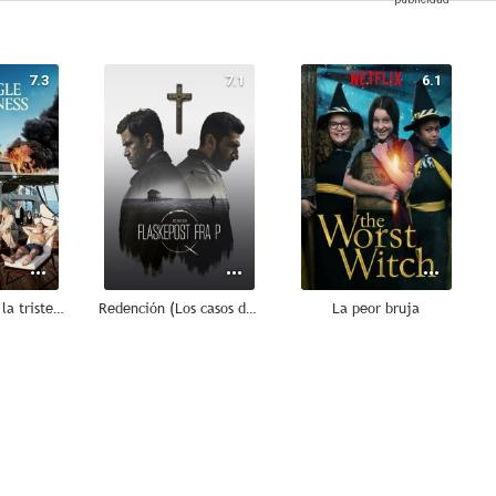
7.3
7.1
6.1
El triángulo de la tristeza
Redención (Los casos del Departamento Q)
La peor bruja
10
10
10