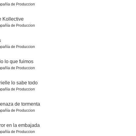
pañía de Produccion
 Kollective
pañía de Produccion
encia
Ondina. Un amor para siempre
Double Face (Control)
s
7.0
7.0
7.0
pañía de Produccion
o lo que fuimos
pañía de Produccion
ielle lo sabe todo
pañía de Produccion
enaza de tormenta
os
Vivir con odio
Madre soltera
pañía de Produccion
7.0
6.8
6.8
ror en la embajada
pañía de Produccion