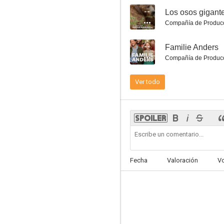
--
Los osos gigant
Compañía de Produc
--
Familie Anders
Compañía de Produc
Ver todo
El sonido de la caída
5.0
Fecha
Valoración
V
The Kollective