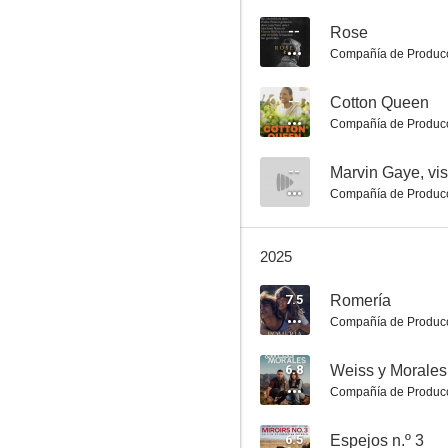
--
Rose
Compañía de Produc
Mi postre favorito
--
Cotton Queen
7.5
Compañía de Produc
--
Marvin Gaye, vis
Compañía de Produc
2025
7.5
Romería
Compañía de Produc
Coco, el pequeño dragón
7.3
6.8
Weiss y Morales
Compañía de Produc
6.5
Espejos n.º 3