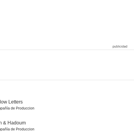
ebla
Primavera para principiantes
Rescate en los Alpes
8.2
8.2
8.0
yes
El hombre que vendió su piel
Trío
7.9
7.8
7.5
low Letters
pañía de Produccion
án & Hadoum
pañía de Produccion