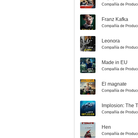
Compañía de Produc
5.7
Franz Kafka
Compañía de Produc
Los crímenes de Fjällbacka: Según el cristal con que se mire
--
Leonora
7.0
Compañía de Produc
--
Made in EU
Compañía de Produc
--
El magnate
Compañía de Produc
--
Implosion: The T
Dream Boat
Compañía de Produc
7.0
--
Hen
Compañía de Produc