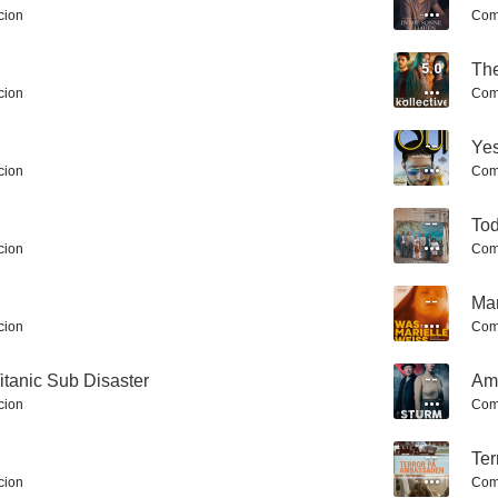
cion
Com
5.0
The
cion
Com
La noche de 12 años
La dura verdad sobre la dictadura de Franco
La confer
--
Ye
7.0
7.0
cion
Com
--
Tod
cion
Com
--
Mar
cion
Com
itanic Sub Disaster
--
Am
Ku'damm 56
Die Schneekönigin
Mis hij
cion
Com
7.0
7.0
--
Ter
cion
Com