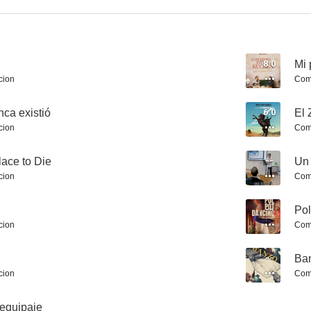
8.0
Mi 
cion
Com
Donde empezó el amor
Las llaves de casa
Skinhead A
ca existió
6.0
El 
6.7
6.6
cion
Com
ace to Die
--
Un 
cion
Com
--
Pol
cion
Com
--
Ba
Doctor en los Alpes
El mismo cielo: Agente Romeo infiltrado
Espejos n
cion
Com
6.5
6.5
 equipaje