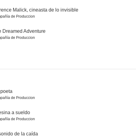
rence Malick, cineasta de lo invisible
pañía de Produccion
ström
La herida (The wound)
Un poeta
e Dreamed Adventure
7.5
7.5
7.5
pañía de Produccion
 poeta
pañía de Produccion
primavera
Heli
Siempre en primavera
7.0
7.0
7.0
sina a sueldo
pañía de Produccion
sonido de la caída