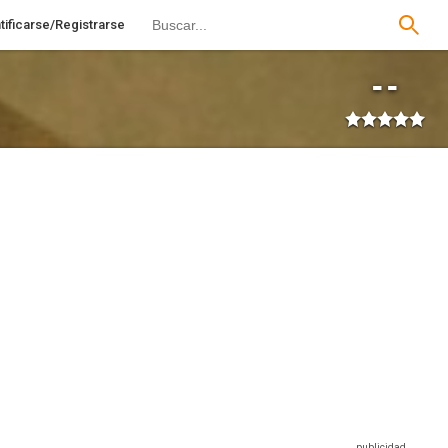
tificarse/Registrarse
--