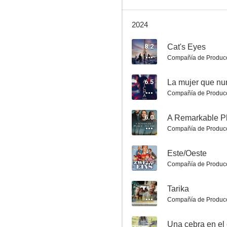
2024
8.2
Cat's Eyes
Compañía de Produc
Fallen (Falling)
6.5
La mujer que nun
6.8
Compañía de Produc
6.0
A Remarkable Pl
Compañía de Produc
--
Este/Oeste
Compañía de Produc
--
Tarika
Bibi & Tina: Girls Versus Boys
Compañía de Produc
6.5
--
Una cebra en el