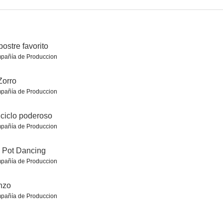
postre favorito
pañía de Produccion
ttitude
Weiss y Morales
Asesina a sueldo
Zorro
6.5
6.5
6.5
pañía de Produccion
ciclo poderoso
pañía de Produccion
 Pot Dancing
pañía de Produccion
nzo
.º 3
La mujer que nunca existió
Ku'damm 63
pañía de Produccion
6.4
6.4
6.3