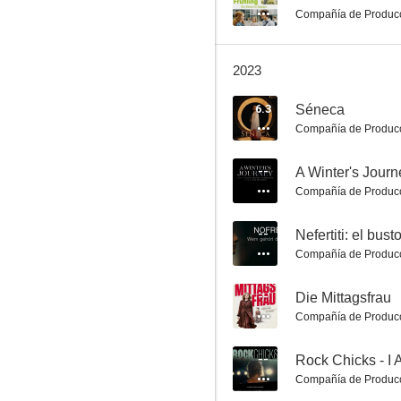
Compañía de Produc
2023
6.3
Séneca
Compañía de Produc
Negro como la nieve
--
A Winter's Journ
6.3
Compañía de Produc
--
Nefertiti: el bust
Compañía de Produc
--
Die Mittagsfrau
Compañía de Produc
La ceremonia
--
Rock Chicks - I
Compañía de Produc
5.7