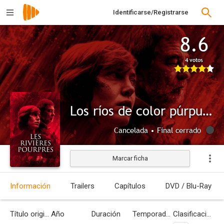
Identificarse/Registrarse
8.6
4 votos
Los ríos de color púrpura
Cancelada • Final cerrado
Marcar ficha
Información
Trailers
Capítulos
DVD / Blu-Ray
Título original
Año
Duración
Temporadas
Clasificación por edades