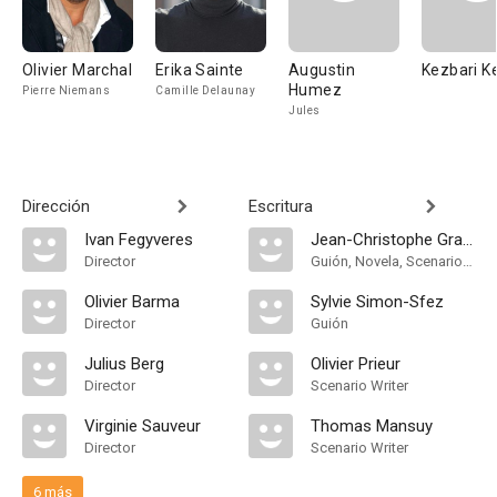
Olivier Marchal
Erika Sainte
Augustin
Kezbari K
Humez
Pierre Niemans
Camille Delaunay
Jules
Dirección
Escritura
Ivan Fegyveres
Jean-Christophe Grangé
Director
Guión, Novela, Scenario Writer
Olivier Barma
Sylvie Simon-Sfez
Director
Guión
Julius Berg
Olivier Prieur
Director
Scenario Writer
Virginie Sauveur
Thomas Mansuy
Director
Scenario Writer
6 más