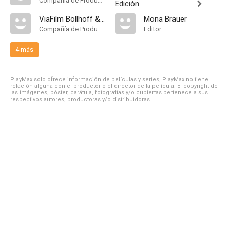
Compañía de Produccion
Edición
ViaFilm Böllhoff & Frauenknecht
Mona Bräuer
Compañía de Produccion
Editor
4 más
PlayMax solo ofrece información de películas y series, PlayMax no tiene
relación alguna con el productor o el director de la película. El copyright de
las imágenes, póster, carátula, fotografías y/o cubiertas pertenece a sus
respectivos autores, productoras y/o distribuidoras.