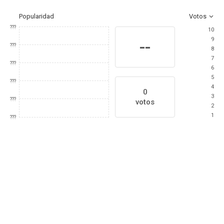
Popularidad
Votos
???
10
9
--
???
8
7
???
6
5
???
4
0
3
???
votos
2
1
???