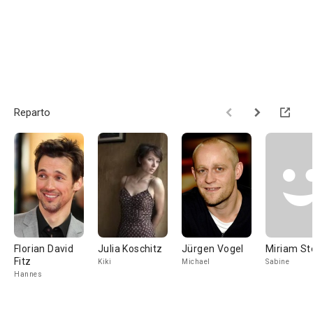
Reparto
Florian David
Julia Koschitz
Jürgen Vogel
Miriam St
Fitz
Kiki
Michael
Sabine
Hannes