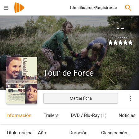
Identificarse/Registrarse
--
Sin valorar
Tour de Force
Marcar ficha
Estrenada
Información
Trailers
DVD / Blu-Ray
(1)
Noticias
Título original
Año
Duración
Clasificación por edades