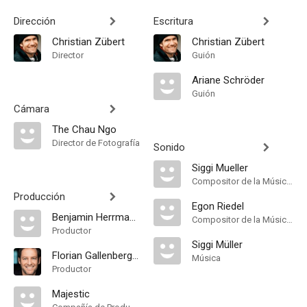
Dirección
Escritura
Christian Zübert
Christian Zübert
Director
Guión
Ariane Schröder
Guión
Cámara
The Chau Ngo
Director de Fotografía
Sonido
Siggi Mueller
Compositor de la Música Original
Producción
Egon Riedel
Benjamin Herrmann
Compositor de la Música Original, Música
Productor
Siggi Müller
Florian Gallenberger
Música
Productor
Majestic