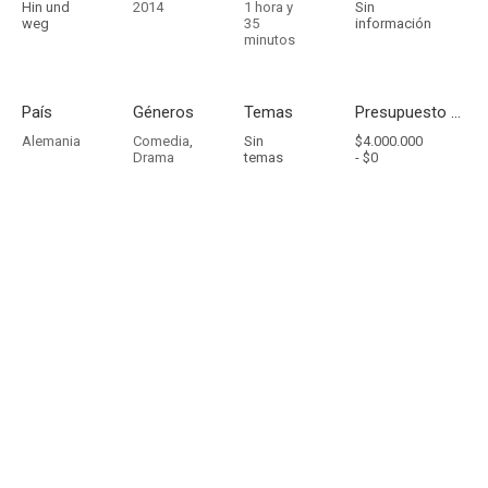
Hin und
2014
1 hora y
Sin
weg
35
información
minutos
País
Géneros
Temas
Presupuesto - Ingresos
Alemania
Comedia
,
Sin
$4.000.000
Drama
temas
-
$0