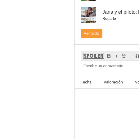
--
Jana y el piloto:
Reparto
Ver todo
Die Kanzlei
--
Fecha
Valoración
V
Tour de Force
--