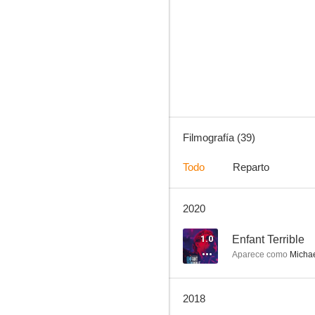
Frühling
5.0
Filmografía (39)
Todo
Reparto
2020
Padres buenos, padres malos
5.0
1.0
Enfant Terrible
Aparece como
Michae
2018