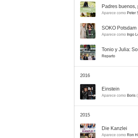
5.0
Padres buenos, 
Aparece como
Peter 
Emma Svensson y el amor
--
SOKO Potsdam
Aparece como
Ingo L
--
--
Tonio y Julia: S
Reparto
2016
8.1
Einstein
Aparece como
Boris
(
SOKO Potsdam
--
2015
--
Die Kanzlei
Aparece como
Ron H