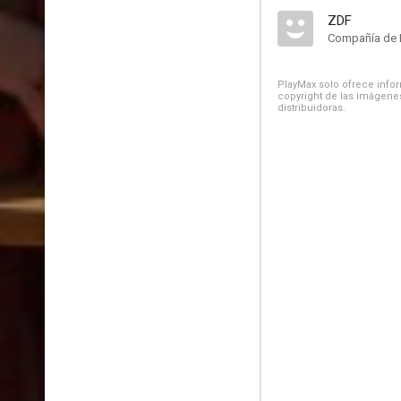
ZDF
Compañía de 
PlayMax solo ofrece inform
copyright de las imágenes
distribuidoras.