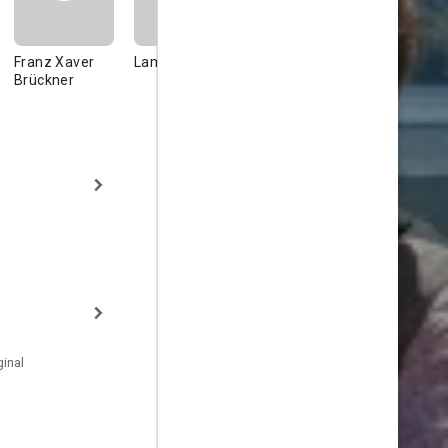
Franz Xaver
Lambert Hamel
Simon Böer
Klaus Pohl
Brückner
inal