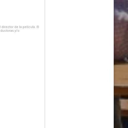
irector de la película. El
oductoras y/o