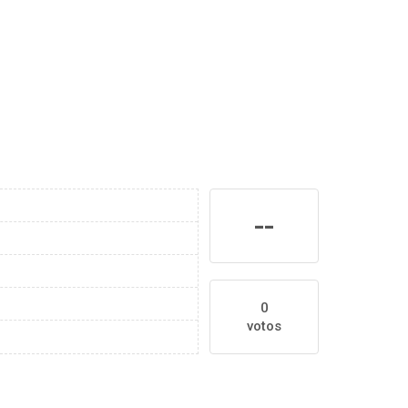
--
0
votos