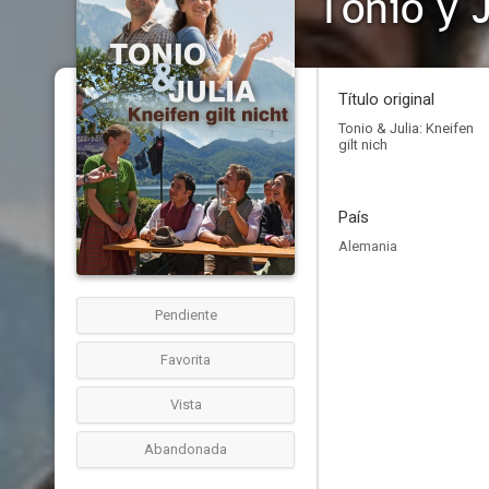
Tonio y J
Título original
Tonio & Julia: Kneifen
gilt nich
País
Alemania
Pendiente
Favorita
Vista
Abandonada