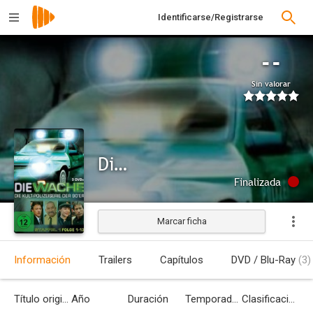
Identificarse/Registrarse
--
Sin valorar
Die Wache
Finalizada
Marcar ficha
Información
Trailers
Capítulos
DVD / Blu-Ray
(3)
Título original
Año
Duración
Temporadas
Clasificación por edades