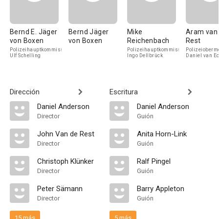
Bernd E. Jäger
Bernd Jäger
Mike
Aram van
von Boxen
von Boxen
Reichenbach
Rest
Polizeihauptkommissar
Polizeihauptkommissar
Polizeioberm
Ulf Schelling
Ingo Dellbrück
Daniel van E
Dirección
Escritura
Daniel Anderson
Daniel Anderson
Director
Guión
John Van de Rest
Anita Horn-Link
Director
Guión
Christoph Klünker
Ralf Pingel
Director
Guión
Peter Sämann
Barry Appleton
Director
Guión
15 más
5 más