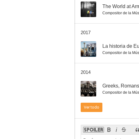
--
The World at Ar
Compositor de la Mús
Blow-Up (Deseo de una mañana de verano)
2017
6.0
2.0
La historia de E
Compositor de la Mús
2014
--
Greeks, Romans,
Compositor de la Mús
Emboscada nocturna
Ver todo
4.0