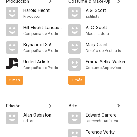
Producción
Costume & Make-Up
Harold Hecht
A.G. Scott
Productor
Estilista
Hill-Hecht-Lancaster Productions
A. G. Scott
Compañía de Produccion
Maquilladora
Brynaprod S.A
Mary Grant
Compañía de Produccion
Diseño de Vestuario
United Artists
Emma Selby-Walker
Compañía de Produccion
Costume Supervisor
2 más
1 más
Edición
Arte
Alan Osbiston
Edward Carrere
Editor
Dirección Artística
Terence Verity