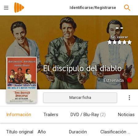
Identificarse/Registrarse
--
Sin valorar
El discípulo del diablo
Estrenada
Marcar ficha
Información
Trailers
DVD / Blu-Ray
(2)
Noticias
Título original
Año
Duración
Clasificación por edades