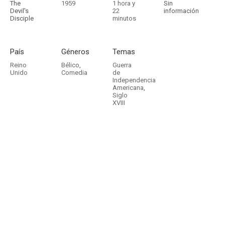
The
1959
1 hora y
Sin
Devil's
22
información
Disciple
minutos
País
Géneros
Temas
Reino
Bélico
,
Guerra
Unido
Comedia
de
Independencia
Americana
,
Siglo
XVIII