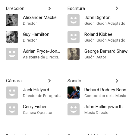
Dirección
Escritura
Alexander Mackendrick
John Dighton
Director
Guión, Guión Adaptado
Guy Hamilton
Roland Kibbee
Director
Guión, Guión Adaptado
Adrian Pryce-Jones
George Bernard Shaw
Asistente de Dirección
Guión, Autor
Cámara
Sonido
Jack Hildyard
Richard Rodney Bennett
Director de Fotografía
Compositor de la Música Original
Gerry Fisher
John Hollingsworth
Camera Operator
Music Director