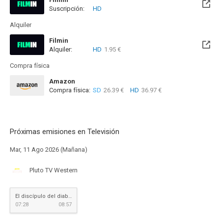
Suscripción:
HD
Disponible hasta el Jue, 12 Nov 2026 (Quedan 3 meses)
Alquiler
Filmin
Alquiler:
HD
1.95 €
Disponible hasta el Jue, 12 Nov 2026 (Quedan 3 meses)
Compra física
Amazon
Compra física:
SD
26.39 €
HD
36.97 €
Próximas emisiones en Televisión
Mar, 11 Ago 2026 (Mañana)
Pluto TV Western
El discípulo del diablo
07:28
08:57