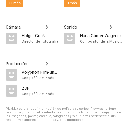
11 más
3 más
Cámara
Sonido
Holger Greiß
Hans Günter Wagener
Director de Fotografía
Compositor de la Música Original, Música
Producción
Polyphon Film-und Fernsehgesellschaft
Compañía de Produccion
ZDF
Compañía de Produccion
PlayMax solo ofrece información de películas y series, PlayMax no tiene
relación alguna con el productor o el director de la película. El copyright de
las imágenes, póster, carátula, fotografías y/o cubiertas pertenece a sus
respectivos autores, productoras y/o distribuidoras.