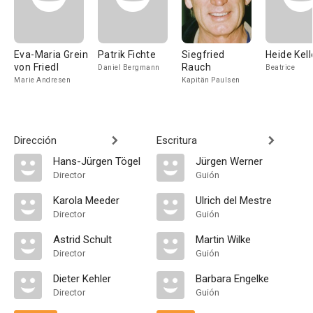
Eva-Maria Grein
Patrik Fichte
Siegfried
Heide Kell
von Friedl
Rauch
Daniel Bergmann
Beatrice
Marie Andresen
Kapitän Paulsen
Dirección
Escritura
Hans-Jürgen Tögel
Jürgen Werner
Director
Guión
Karola Meeder
Ulrich del Mestre
Director
Guión
Astrid Schult
Martin Wilke
Director
Guión
Dieter Kehler
Barbara Engelke
Director
Guión