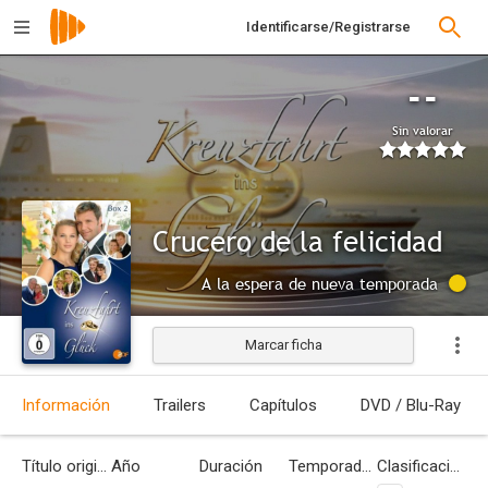
Identificarse/Registrarse
--
Sin valorar
Crucero de la felicidad
A la espera de nueva temporada
Marcar ficha
Información
Trailers
Capítulos
DVD / Blu-Ray
Título original
Año
Duración
Temporadas
Clasificación por edades