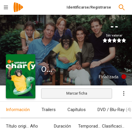
Identificarse/Registrarse
--
Sin valorar
Our Charly
Finalizada
Marcar ficha
Información
Trailers
Capítulos
DVD / Blu-Ray
(4)
Título original
Año
Duración
Temporadas
Clasificación por edades