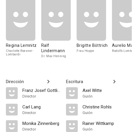
Regina Lemnitz
Ralf
Brigitte Böttrich
Aurelio M
Lindermann
Charlotte Roesner-
Frau Hoppe
Rodolfo Lomb
Lombardi
Dr. Max Henning
Dirección
Escritura
Franz Josef Gottlieb
Axel Witte
Director
Guión
Carl Lang
Christine Rohls
Director
Guión
Monika Zinnenberg
Rainer Wittkamp
Director
Guión