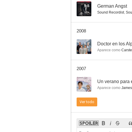
5.5
German Angst
Sound Recordist
,
Sou
Edel & Starck
2008
--
6.7
Doctor en los Al
Aparece como
Carst
2007
6.0
Un verano para
Aparece como
James
Crimen en Los Alpes
Ver todo
--