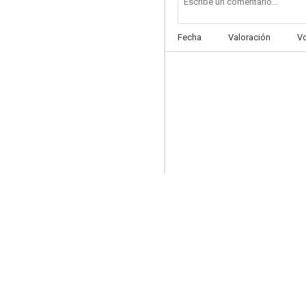
Fecha
Valoración
V
Coast Guard
--
19 Portraits