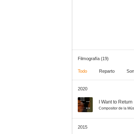
Doctor en los Alpes
--
Filmografía (19)
Todo
Reparto
Son
2020
I Want to Return Return Return
--
--
I Want to Return
Compositor de la Mús
2015