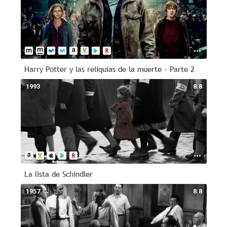
Harry Potter y las reliquias de la muerte - Parte 2
1993
8.8
La lista de Schindler
1957
8.8