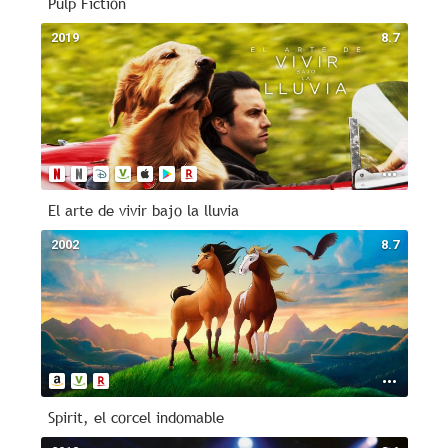
Pulp Fiction
2019
8.7
El arte de vivir bajo la lluvia
2002
8.7
Spirit, el corcel indomable