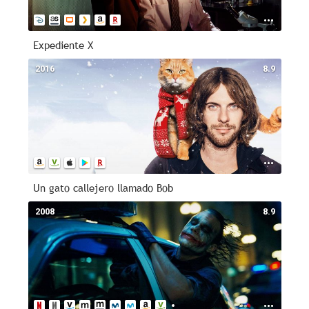
Expediente X
2016
8.9
Un gato callejero llamado Bob
2008
8.9