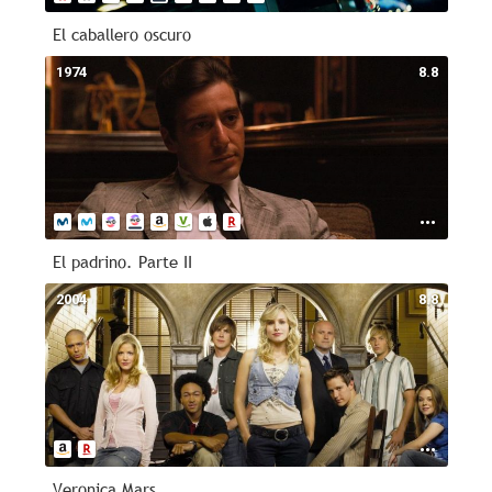
El caballero oscuro
1974
8.8
El padrino. Parte II
2004
8.8
Veronica Mars