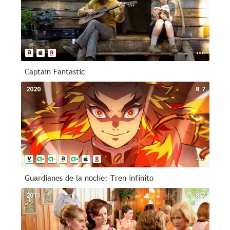
Captain Fantastic
2020
8.7
Guardianes de la noche: Tren infinito
2011
8.7