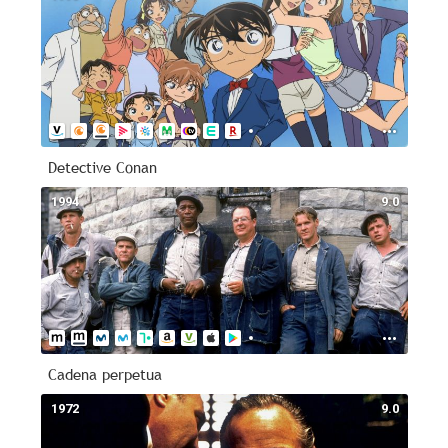
Detective Conan
1994
9.0
Cadena perpetua
1972
9.0