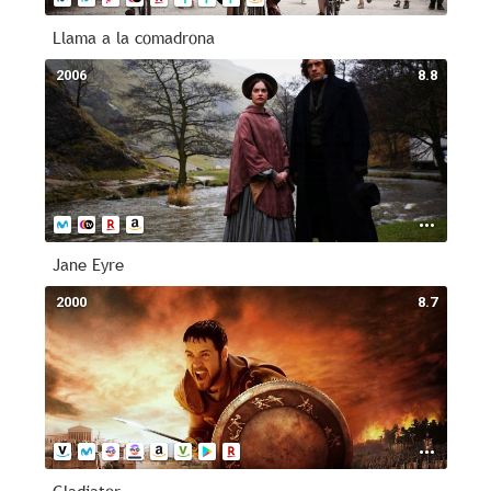
Llama a la comadrona
2006
8.8
Jane Eyre
2000
8.7