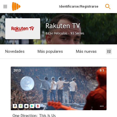
Identificarse/Registrarse
Rakuten TV
8334 Películas · 93 Series
Novedades
Más populares
Más nuevas
Mejo
Filtrar
Documentales
Animación
Romance
Películas
España
Acción
Series
Infantil
Terror
Anime
Intriga
Rusia
1874
1874
1874
1874
2026
40m
-
-
-
-
- 1h
2019
2010
2012
2015
20m
2013
9.1
One Direction: This Is Us