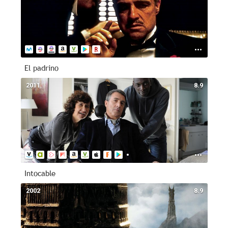
El padrino
2011
8.9
Intocable
2002
8.9