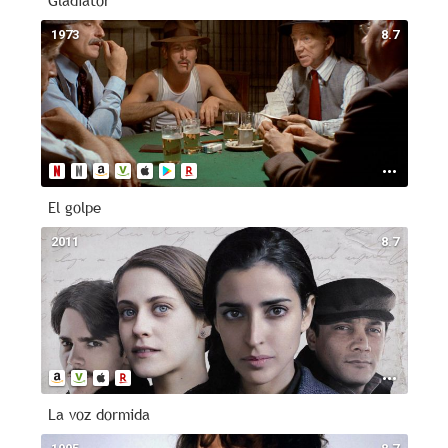
Gladiator
1973
8.7
El golpe
2011
8.7
La voz dormida