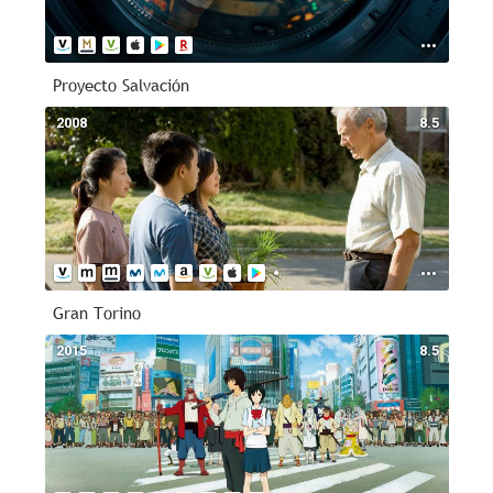
Proyecto Salvación
2008
8.5
Gran Torino
2015
8.5