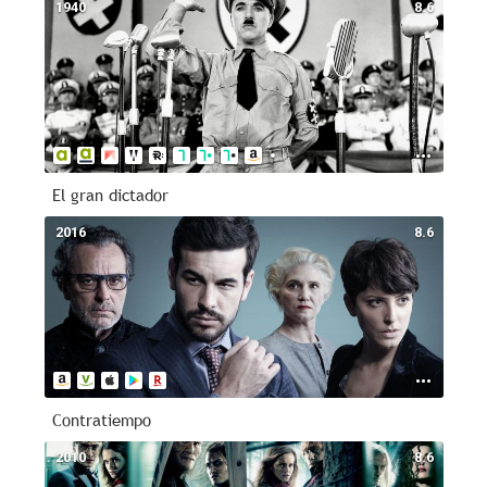
1940
8.6
El gran dictador
2016
8.6
Contratiempo
2010
8.6