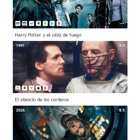
Harry Potter y el cáliz de fuego
1991
8.5
El silencio de los corderos
2026
8.5