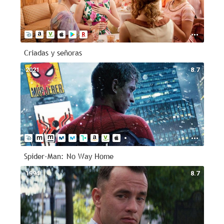
Criadas y señoras
2021
8.7
Spider-Man: No Way Home
1994
8.7