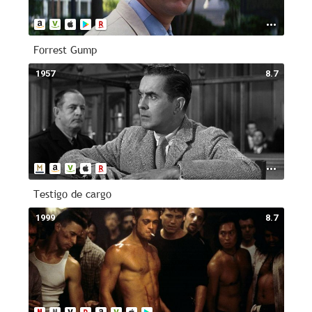
Forrest Gump
1957
8.7
Testigo de cargo
1999
8.7