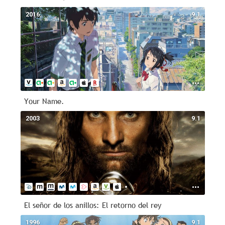
2016
9.1
Your Name.
2003
9.1
El señor de los anillos: El retorno del rey
1996
9.1