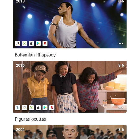
2018
8.6
Bohemian Rhapsody
2016
8.6
Figuras ocultas
2004
8.6