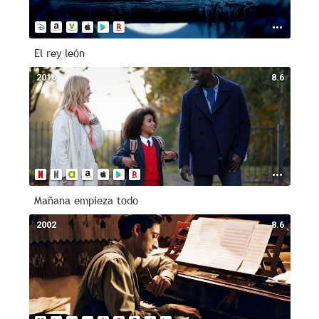
El rey león
2016
8.6
Mañana empieza todo
2002
8.6