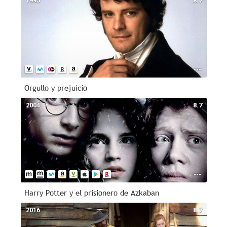
1995
8.7
Orgullo y prejuicio
2004
8.7
Harry Potter y el prisionero de Azkaban
2016
8.7