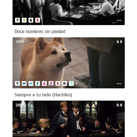
Doce hombres sin piedad
2009
8.8
Siempre a tu lado (Hachiko)
2001
8.8