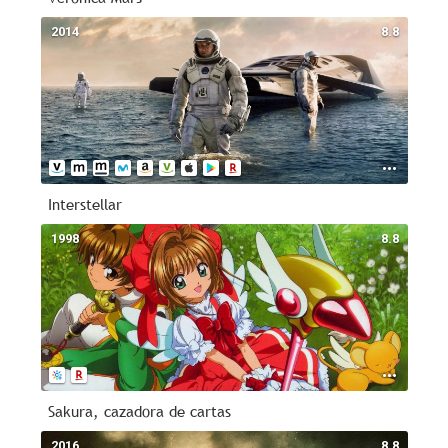
2014
8.8
Interstellar
1998
8.8
Sakura, cazadora de cartas
2016
8.8