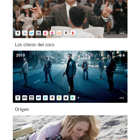
Los chicos del coro
2010
8.6
Origen
2015
8.6