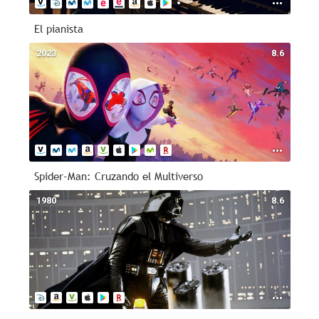
El pianista
2023
8.6
Spider-Man: Cruzando el Multiverso
1980
8.6