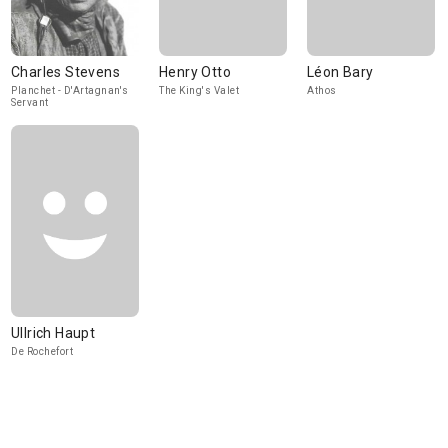
Charles Stevens
Henry Otto
Léon Bary
Planchet - D'Artagnan's
The King's Valet
Athos
Servant
Ullrich Haupt
De Rochefort