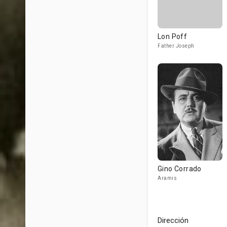
Lon Poff
Father Joseph
Gino Corrado
Aramis
Dirección