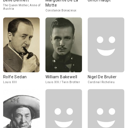
Belle Bennett
Marguerite De La
Ulrich Haupt
Motte
The Queen Mother, Anne of
Austria
Constance Bonacieux
Rolfe Sedan
William Bakewell
Nigel De Brulier
Louis XIII
Louis XIV / Twin Brother
Cardinal Richelieu