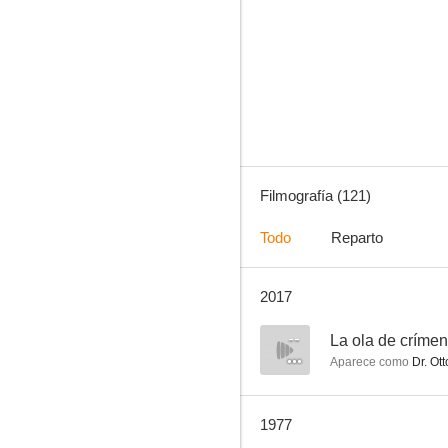
Bonanza
8.3
Filmografía (121)
Todo
Reparto
2017
A lo loco
8.0
--
La ola de críme
Aparece como
Dr. Ott
1977