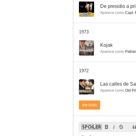
6.0
De presidio a pr
Aparece como
Capt. 
Tierra de gigantes
1973
8.0
8.2
Kojak
Aparece como
Patria
1972
7.5
Las calles de S
Aparece como
Old Pr
Vacaciones sin novia
Ver todo
7.5