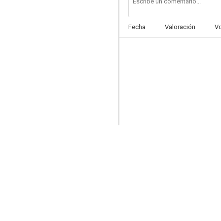
Fecha
Valoración
V
Las calles de San Francisco
7.5
Siroco
7.0