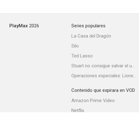
Zorro, the Avenger
PlayMax
2026
Series populares
--
La Casa del Dragón
Silo
Ted Lasso
Stuart no consigue salvar el universo
Operaciones especiales: Lioness
Contenido que expirara en VOD
77 Sunset Strip
Amazon Prime Video
--
Netflix
Filmin
Movistar+