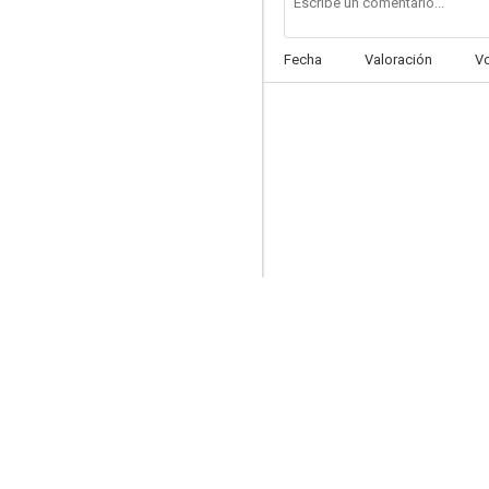
Fecha
Valoración
V
Baretta
7.4
La gran jornada
7.0