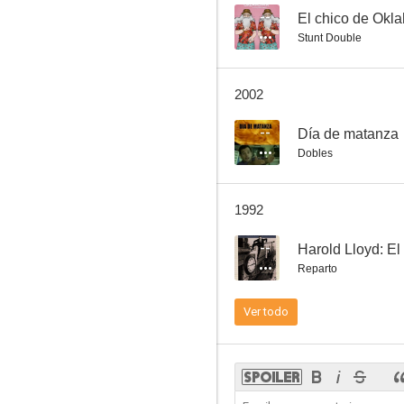
--
El chico de Okl
Stunt Double
Cita en Las Vegas (Viva Las Vegas)
2002
7.8
--
Día de matanza
Dobles
1992
--
Harold Lloyd: El
Reparto
El tesoro de Sierra Madre
Ver todo
7.5