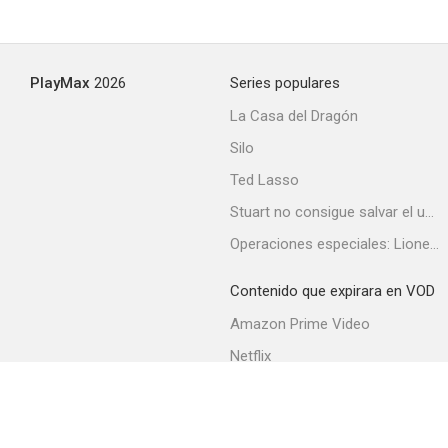
Navy Bound
PlayMax
2026
Series populares
--
La Casa del Dragón
Silo
Ted Lasso
Stuart no consigue salvar el universo
Operaciones especiales: Lioness
Contenido que expirara en VOD
Deep Valley
Amazon Prime Video
--
Netflix
Filmin
Movistar+