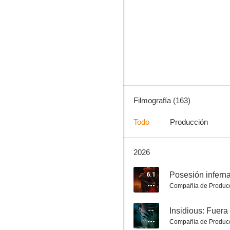
Searching
7.3
Filmografía (163)
Todo
Producción
2026
Underworld: La rebelión de los licántropos
7.2
6.1
Posesión inferna
Compañía de Produc
--
Insidious: Fuera
Compañía de Produc