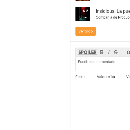
6.2
Insidious: La pue
Compañía de Produc
Ver todo
Cazadores de sombras: Ciudad de hueso
6.9
Fecha
Valoración
V
Resident Evil: Capítulo final
6.7