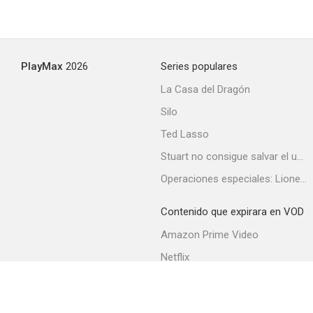
Arlington Road. Temerás a tu vecino
PlayMax
2026
Series populares
6.3
La Casa del Dragón
Silo
Ted Lasso
Stuart no consigue salvar el universo
Operaciones especiales: Lioness
Contenido que expirara en VOD
La cerillera
Amazon Prime Video
6.0
Netflix
Filmin
Movistar+