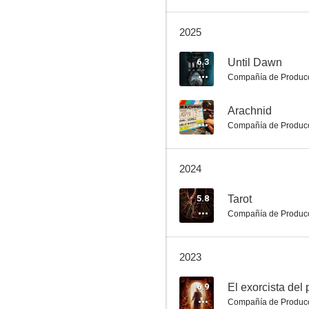
2025
Resident Evil 2: Apocalipsis
6.3
Until Dawn
Compañía de Produc
7.1
--
Arachnid
Compañía de Produc
2024
5.8
Tarot
Compañía de Produc
Mothman: La última profecía
7.0
2023
6.9
El exorcista del
Compañía de Produc