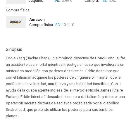
Alquiler:
HD
3.99 €
Compra:
SD
5.99 €
HD
1
Compra física
Amazon
Compra física:
SD
10.11 €
Sinopsis
Eddie Yang (Jackie Chan), un simpático detective de Hong-Kong, sufre
un accidente casi mortal mientras investiga un caso que involucra a un
misterioso medallón con poderes de talismán. Eddie descubre que
con el talismán adquiere los poderes de un guerrero inmortal, que le
confieren una velocidad, una fuerza y una habilidad increíbles. Con la
ayuda de la guapa agente inglesa de la Interpole Nicole James (Claire
Forlani), Eddie intentará descubrir el secreto del talismán y detener una
operación secreta de trata de esclavos organizada por el diabólico
Snakehead, que pretende utilizar los poderes para sus terribles
planes.