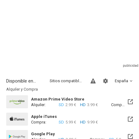
Disponible en...
Sitios compatibles
España
Alquiler y Compra
Amazon Prime Video Store
Alquiler:
SD
2.99 €
HD
3.99 €
Compra:
SD
5
Apple iTunes
Compra:
SD
5.99 €
HD
9.99 €
Google Play