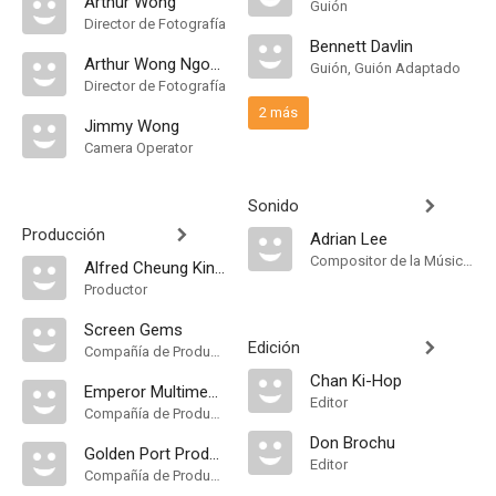
Arthur Wong
Guión
Director de Fotografía
Bennett Davlin
Arthur Wong Ngok-Tai
Guión, Guión Adaptado
Director de Fotografía
2 más
Jimmy Wong
Camera Operator
Sonido
Producción
Adrian Lee
Compositor de la Música Original
Alfred Cheung Kin-Ting
Productor
Screen Gems
Edición
Compañía de Produccion
Chan Ki-Hop
Emperor Multimedia Group
Editor
Compañía de Produccion
Don Brochu
Golden Port Productions Ltd
Editor
Compañía de Produccion