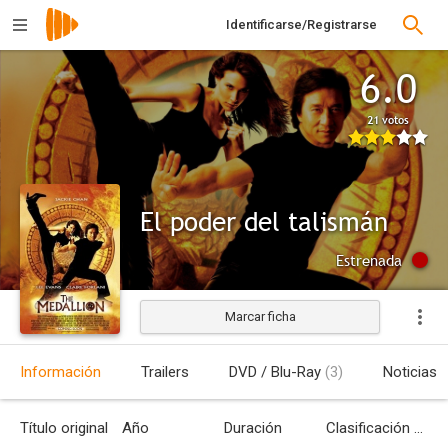
Identificarse/Registrarse
6.0
21 votos
El poder del talismán
Estrenada
Marcar ficha
Información
Trailers
DVD / Blu-Ray
(3)
Noticias
Título original
Año
Duración
Clasificación por edades