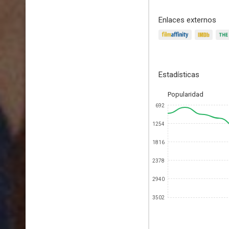
Enlaces externos
Estadísticas
Popularidad
692
1254
1816
2378
2940
3502