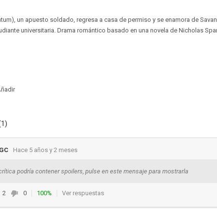
atum), un apuesto soldado, regresa a casa de permiso y se enamora de Sava
tudiante universitaria. Drama romántico basado en una novela de Nicholas Spark
ñadir
(1)
 GC
Hace 5 años y 2 meses
crítica podría contener spoilers, pulse en este mensaje para mostrarla
2
0
100%
Ver respuestas