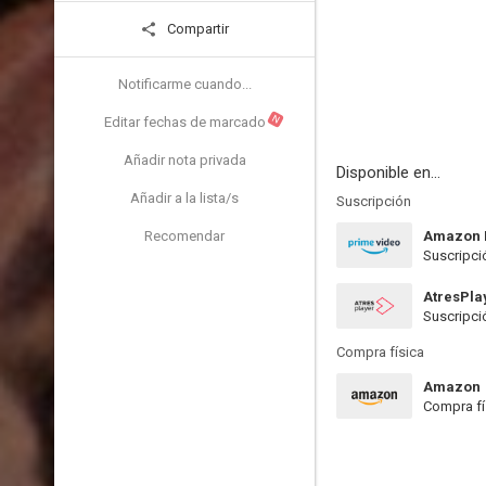
Compartir
Notificarme cuando...
N
Editar fechas de marcado
Añadir nota privada
Disponible en...
Añadir a la lista/s
Suscripción
Recomendar
Amazon 
Suscripci
AtresPla
Suscripci
Compra física
Amazon
Compra fí