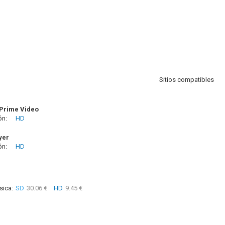
Sitios compatibles
Prime Video
ón:
HD
yer
ón:
HD
sica:
SD
30.06 €
HD
9.45 €