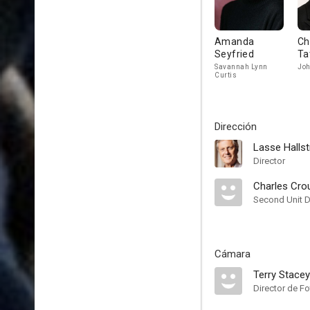
Amanda
Ch
Seyfried
Ta
Savannah Lynn
Joh
Curtis
Dirección
Lasse Halls
Director
Charles Cro
Second Unit D
Cámara
Terry Stacey
Director de Fo