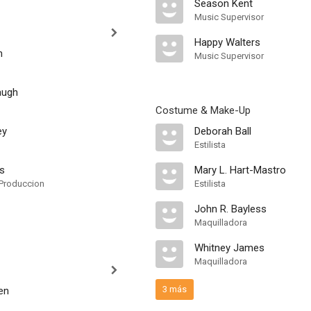
Season Kent
Music Supervisor
Happy Walters
n
Music Supervisor
augh
Costume & Make-Up
ey
Deborah Ball
Estilista
s
Mary L. Hart-Mastro
Produccion
Estilista
John R. Bayless
Maquilladora
Whitney James
Maquilladora
3 más
en