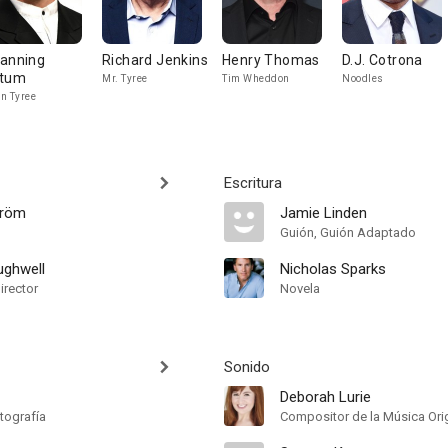
anning
Richard Jenkins
Henry Thomas
D.J. Cotrona
tum
Mr. Tyree
Tim Wheddon
Noodles
n Tyree
Escritura
tröm
Jamie Linden
Guión, Guión Adaptado
ughwell
Nicholas Sparks
irector
Novela
Sonido
Deborah Lurie
tografía
Compositor de la Música Orig