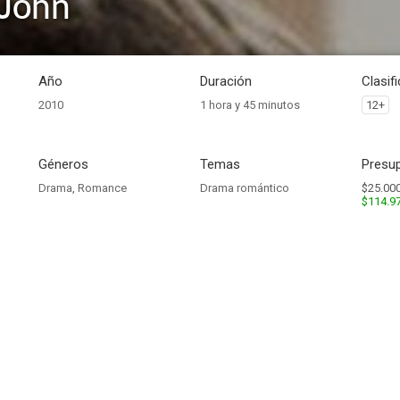
John
Año
Duración
Clasif
2010
1 hora y 45 minutos
12+
Géneros
Temas
Presup
Drama
,
Romance
Drama romántico
$25.000
$114.9