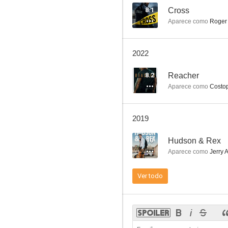
8.1
Cross
Aparece como
Roger
12 monos (Doce monos)
2022
7.8
8.2
Reacher
Aparece como
Costo
2019
10
Hudson & Rex
Aparece como
Jerry 
The Strain
Ver todo
10