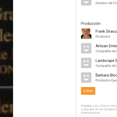
Director de Fo
Producción
Frank Sirac
Productor
Artisan Ente
Compañía de 
Landscape E
Compañía de 
Barbara Bl
Productor Eje
2 más
PlayMax solo ofrece inform
copyright de las imágenes
distribuidoras.