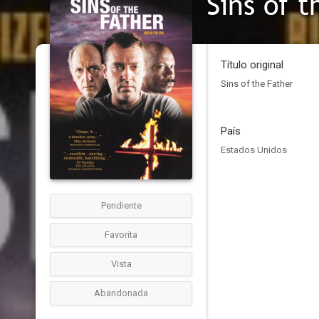
Sins of 
Título original
Sins of the Father
País
Estados Unidos
Pendiente
Favorita
Vista
Abandonada