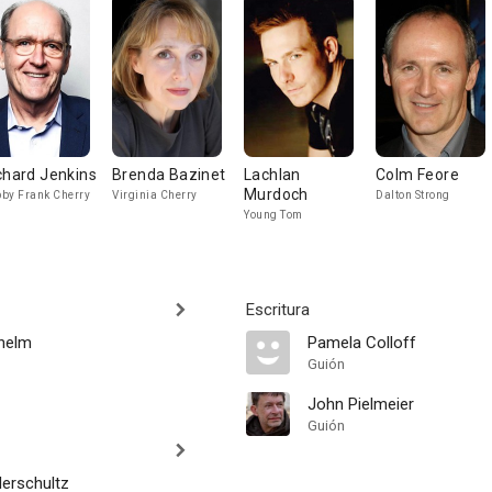
chard Jenkins
Brenda Bazinet
Lachlan
Colm Feore
Murdoch
by Frank Cherry
Virginia Cherry
Dalton Strong
Young Tom
Escritura
helm
Pamela Colloff
Guión
John Pielmeier
Guión
derschultz