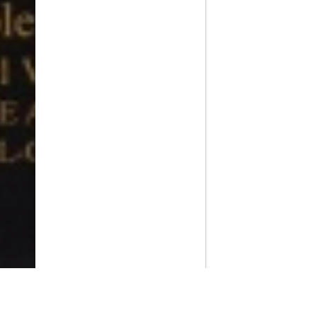
PlayMax
2026
Series populares