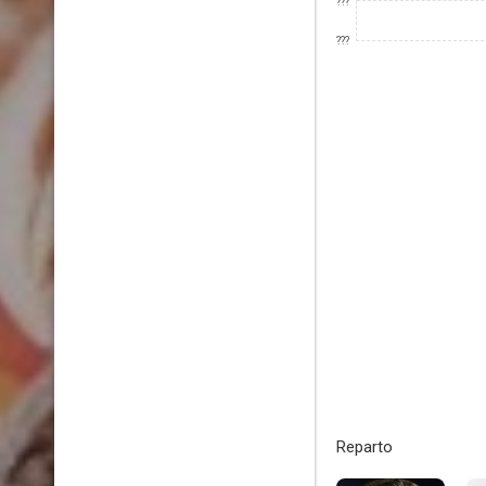
???
???
Reparto