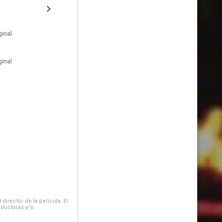
inal
inal
irector de la película. El
oductoras y/o