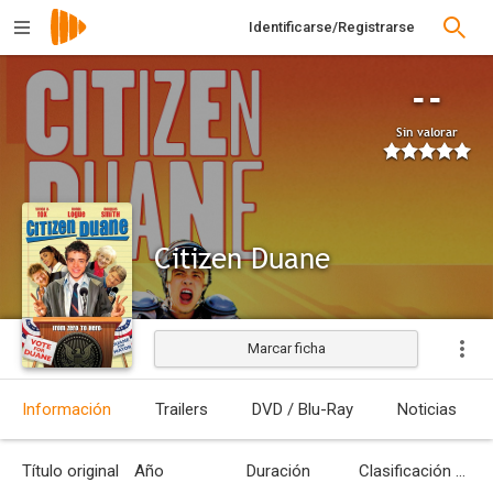
Identificarse/Registrarse
--
Sin valorar
Citizen Duane
Marcar ficha
Estrenada
Información
Trailers
DVD / Blu-Ray
Noticias
Título original
Año
Duración
Clasificación por edades