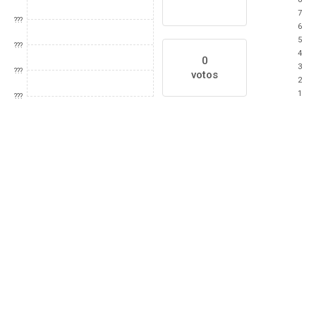
7
???
6
5
???
4
0
3
???
votos
2
1
???