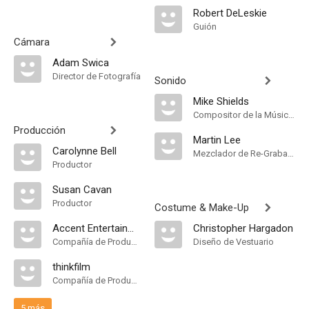
Robert DeLeskie
Guión
Cámara
Adam Swica
Director de Fotografía
Sonido
Mike Shields
Compositor de la Música Original
Producción
Martin Lee
Carolynne Bell
Mezclador de Re-Grabación de Sonido
Productor
Susan Cavan
Productor
Costume & Make-Up
Accent Entertainment Corporation
Christopher Hargadon
Compañía de Produccion
Diseño de Vestuario
thinkfilm
Compañía de Produccion
5 más