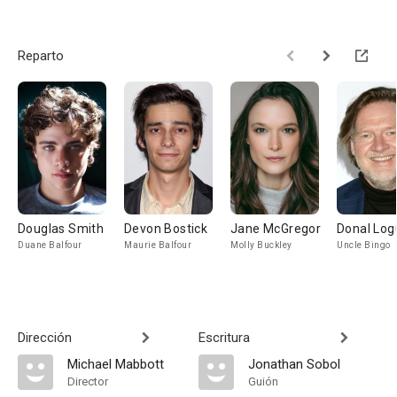
Reparto
Douglas Smith
Devon Bostick
Jane McGregor
Donal Log
Duane Balfour
Maurie Balfour
Molly Buckley
Uncle Bingo
Dirección
Escritura
Michael Mabbott
Jonathan Sobol
Director
Guión