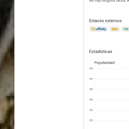
No hay ninguna fecha.
A
Enlaces externos
Estadísticas
Popularidad
???
???
???
???
???
???