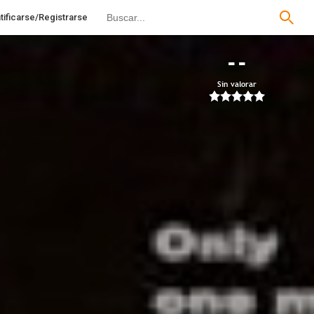
tificarse/Registrarse
--
Sin valorar