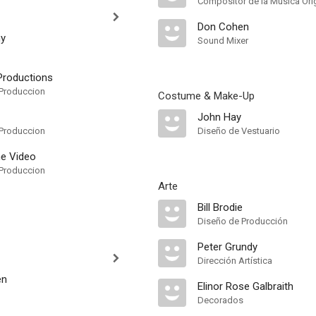
Compositor de la Música Orig
Don Cohen
y
Sound Mixer
Productions
Produccion
Costume & Make-Up
John Hay
Produccion
Diseño de Vestuario
e Video
Produccion
Arte
Bill Brodie
Diseño de Producción
Peter Grundy
Dirección Artística
en
Elinor Rose Galbraith
Decorados