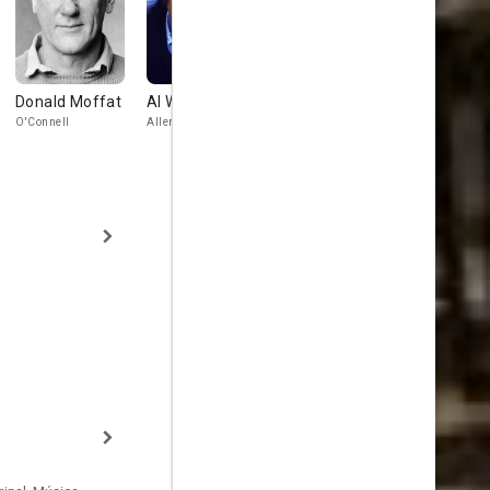
Donald Moffat
Al Waxman
Tony Lo Bianco
Kate Reid
O'Connell
Allen
Allen Dorfman