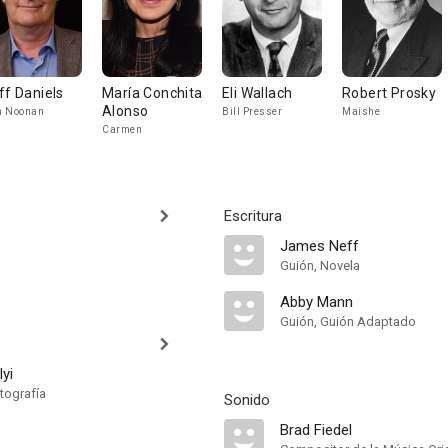
ff Daniels
María Conchita
Eli Wallach
Robert Prosky
Alonso
m Noonan
Bill Presser
Maishe
Carmen
Escritura
James Neff
Guión, Novela
Abby Mann
Guión, Guión Adaptado
yi
tografía
Sonido
Brad Fiedel