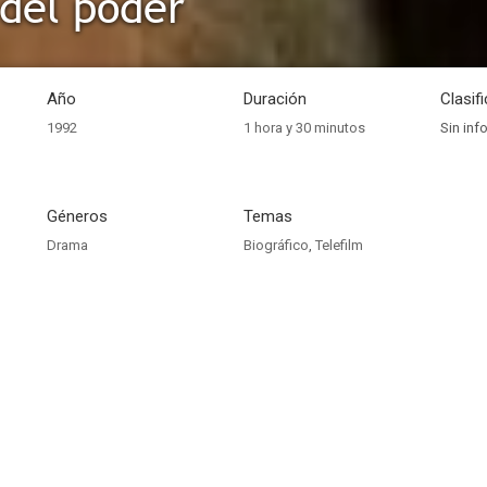
 del poder
Año
Duración
Clasif
1992
1 hora y 30 minutos
Sin inf
Géneros
Temas
Drama
Biográfico
,
Telefilm