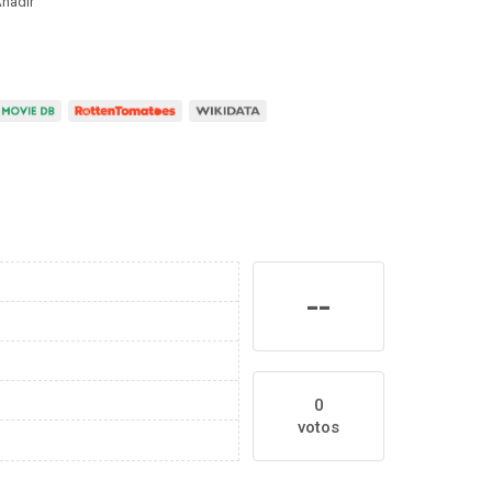
ñadir
--
0
votos