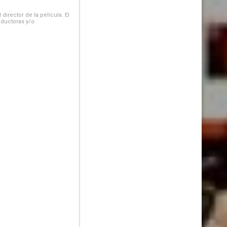
irector de la película. El
oductoras y/o