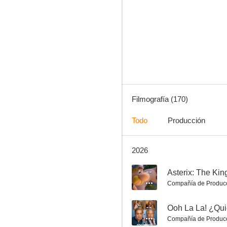
Ballerina
7.7
Filmografía (170)
Todo
Producción
2026
Mia y el león blanco
7.2
--
Asterix: The Ki
Compañía de Produc
--
Ooh La La! ¿Qui
Compañía de Produc