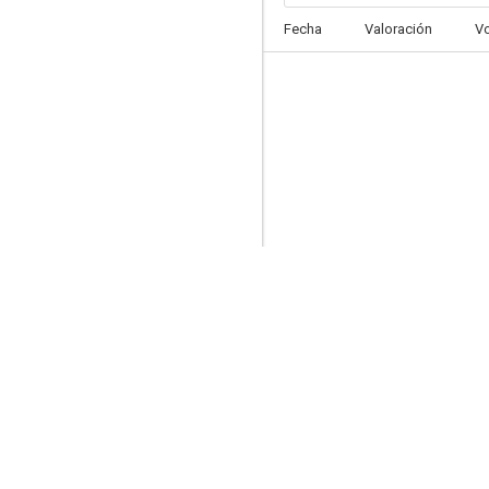
Fecha
Valoración
V
Reef Break
8.0
Mesrine: Parte 1. Instinto de muerte
7.7