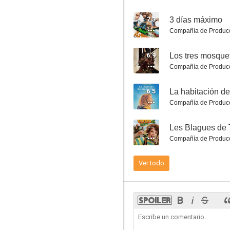
7.3
3 días máximo
Compañía de Produc
6.9
Los tres mosque
Seuls Two
Compañía de Produc
9.2
6.5
La habitación de
Compañía de Produc
--
Les Blagues de T
Compañía de Produc
Ver todo
Gormiti: Los invencibles señores de la naturaleza
8.0