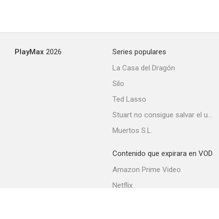
PlayMax
2026
Series populares
Mis queridísimos padres
La Casa del Dragón
--
Silo
Ted Lasso
Stuart no consigue salvar el universo
Muertos S.L.
Contenido que expirara en VOD
Amazon Prime Video
Le larbin
Netflix
--
Filmin
Movistar+