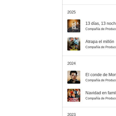
2025
V3nganza (Venganza 3)
7.6
13 días, 13 noc
Compañía de Produc
6.5
--
Atrapa el millón
Compañía de Produc
2024
8.4
El conde de Mon
Compañía de Produc
Un hombre de altura
10
5.8
Navidad en fami
Compañía de Produc
2023