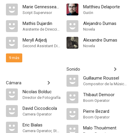
Marie Gennesseaux
Matthieu Delaporte
Script Supervisor
Guión
Mathis Dujardin
Alejandro Dumas
Asistente de Dirección
Novela
Meryll Adjedj
Alexandre Dumas
Second Assistant Director
Novela
9 más
Sonido
Guillaume Roussel
Cámara
Compositor de la Música Original, Música
Nicolas Bolduc
Thibaut Demoor
Director de Fotografía
Boom Operator
David Ciccodicola
Pierre Bezard
Camera Operator
Boom Operator
Eric Bialas
Malo Thouément
Camera Operator, Steadicam Operator