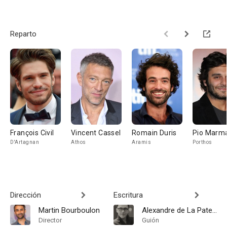
Reparto
François Civil
Vincent Cassel
Romain Duris
Pio Marm
D'Artagnan
Athos
Aramis
Porthos
Dirección
Escritura
Martin Bourboulon
Alexandre de La Patellière
Director
Guión