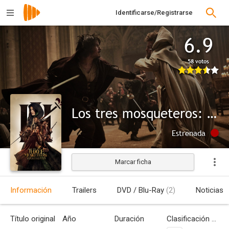
Identificarse/Registrarse
6.9
58 votos
Los tres mosqueteros: D'Artagnan
Estrenada
Marcar ficha
Información
Trailers
DVD / Blu-Ray
(2)
Noticias
Título original
Año
Duración
Clasificación por edades