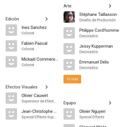
Arte
Stéphane Taillasson
Edición
Diseño de Producción
Ines Sanchez
Philippe Cord'homme
Colorist
Decorados
Fabien Pascal
Jessy Kupperman
Colorist
Decorados
Mickaël Commereuc
Emmanuel Delis
Colorist
Decorados
16 más
Efectos Visuales
Olivier Cauwet
Supervisor de Efectos Visuales
Equipo
Jean-Christophe Magnaud
Olivier Nguyen
Special Effects Supervisor
Special Effects