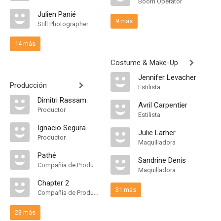
Boom Operator
Julien Panié
9 más
Still Photographer
14 más
Costume & Make-Up
Jennifer Levacher
Producción
Estilista
Dimitri Rassam
Avril Carpentier
Productor
Estilista
Ignacio Segura
Julie Larher
Productor
Maquilladora
Pathé
Sandrine Denis
Compañía de Produccion
Maquilladora
Chapter 2
31 más
Compañía de Produccion
23 más