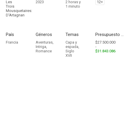
Les
2023
2 horas y
12+
Trois
1 minuto
Mousquetaires:
D'Artagnan
País
Géneros
Temas
Presupuesto - Ingresos
Francia
Aventuras
,
Capa y
$27.500.000
Intriga
,
espada
,
-
Romance
Siglo
$31.843.086
XVII