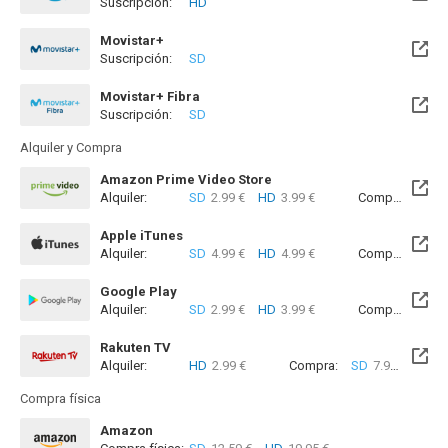
Suscripción:
HD
Movistar+
Suscripción:
SD
Disponible hasta el Sab, 15 Ago 2026 (Quedan 6 días)
Movistar+ Fibra
Suscripción:
SD
Disponible hasta el Sab, 15 Ago 2026 (Quedan 6 días)
Alquiler y Compra
Amazon Prime Video Store
Alquiler:
SD
2.99 €
HD
3.99 €
Compra:
SD
1
Apple iTunes
Alquiler:
SD
4.99 €
HD
4.99 €
Compra:
SD
1
Google Play
Alquiler:
SD
2.99 €
HD
3.99 €
Compra:
SD
1
Rakuten TV
Alquiler:
HD
2.99 €
Compra:
SD
7.99 €
HD
9
Compra física
Amazon