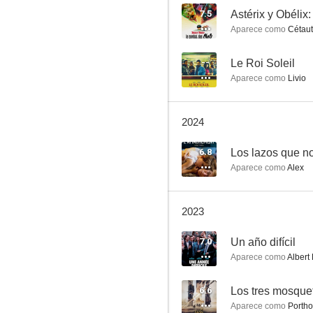
7.5
Aparece como
Cétaut
Un año difícil
--
Le Roi Soleil
Aparece como
Livio
6.6
2024
6.8
Los lazos que n
Aparece como
Alex
2023
Zoe y Tempestad
7.0
Un año difícil
6.3
Aparece como
Albert
6.6
Los tres mosque
Aparece como
Portho