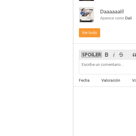
4.0
Daaaaaalí!
Aparece como
Dalí
Ver todo
Nuestra vida en la Borgoña
5.5
Fecha
Valoración
V
A toda máquina
5.0