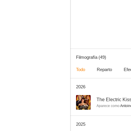
Médico de noche
7.5
Filmografía (49)
Todo
Reparto
Efe
2026
Astérix y Obélix: El combate de los jefes
7.0
--
The Electric Kis
Aparece como
Antoin
2025