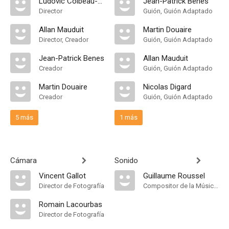
Ludovic Colbeau-Justin
Jean-Patrick Benes
Director
Guión, Guión Adaptado
Allan Mauduit
Martin Douaire
Director, Creador
Guión, Guión Adaptado
Jean-Patrick Benes
Allan Mauduit
Creador
Guión, Guión Adaptado
Martin Douaire
Nicolas Digard
Creador
Guión, Guión Adaptado
5 más
1 más
Cámara
Sonido
Vincent Gallot
Guillaume Roussel
Director de Fotografía
Compositor de la Música Original
Romain Lacourbas
Director de Fotografía