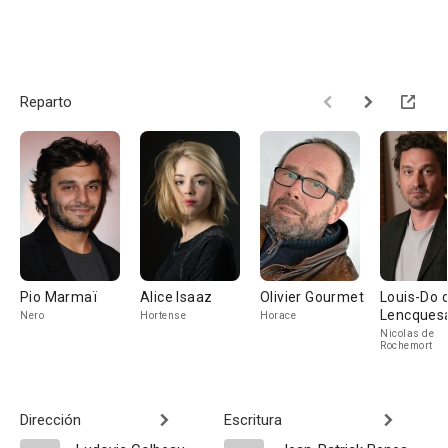
Reparto
Pio Marmaï
Alice Isaaz
Olivier Gourmet
Louis-Do 
Lencques
Nero
Hortense
Horace
Nicolas de
Rochemort
Dirección
Escritura