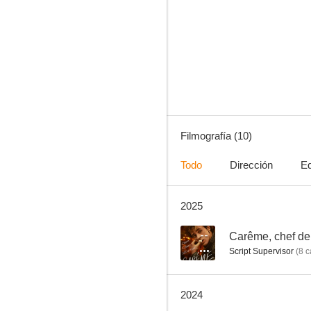
Los tres mosqueteros: D'Artagnan
6.3
Filmografía (10)
Todo
Dirección
Eq
2025
Nuestra pequeña gran boda
--
--
Carême, chef de
Script Supervisor
(
8
c
2024