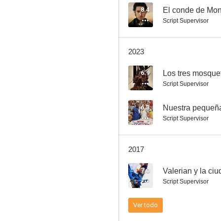
8.4
El conde de Mon
Script Supervisor
Je n'ai rien oublié
2023
6.9
Los tres mosque
Script Supervisor
6.3
Nuestra pequeñ
Script Supervisor
2017
7.0
Valerian y la ciu
Script Supervisor
Ver todo