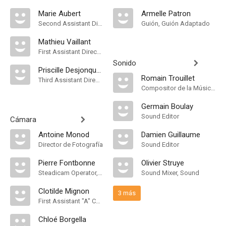
Marie Aubert
Armelle Patron
Second Assistant Director
Guión, Guión Adaptado
Mathieu Vaillant
First Assistant Director
Sonido
Priscille Desjonquères
Romain Trouillet
Third Assistant Director
Compositor de la Música Original
Germain Boulay
Sound Editor
Cámara
Antoine Monod
Damien Guillaume
Director de Fotografía
Sound Editor
Pierre Fontbonne
Olivier Struye
Steadicam Operator, "B" Camera Operator
Sound Mixer, Sound
Clotilde Mignon
3 más
First Assistant "A" Camera
Chloé Borgella