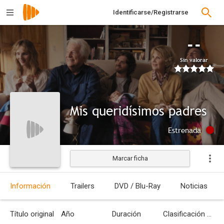
Identificarse/Registrarse
--
Sin valorar
Mis queridísimos padres
Estrenada
Marcar ficha
Información
Trailers
DVD / Blu-Ray
Noticias
Título original
Año
Duración
Clasificación por edades