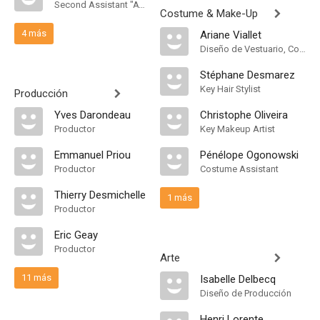
Second Assistant "A" Camera
Costume & Make-Up
4 más
Ariane Viallet
Diseño de Vestuario, Costumer
Stéphane Desmarez
Key Hair Stylist
Producción
Yves Darondeau
Christophe Oliveira
Productor
Key Makeup Artist
Emmanuel Priou
Pénélope Ogonowski
Productor
Costume Assistant
Thierry Desmichelle
1 más
Productor
Eric Geay
Productor
Arte
11 más
Isabelle Delbecq
Diseño de Producción
Henri Lorente