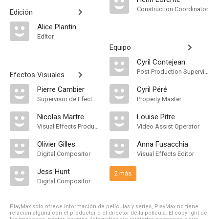
Construction Coordinator
Edición
Alice Plantin
Editor
Equipo
Cyril Contejean
Post Production Supervisor
Efectos Visuales
Pierre Cambier
Cyril Péré
Supervisor de Efectos Visuales
Property Master
Nicolas Martre
Louise Pitre
Visual Effects Producer
Video Assist Operator
Olivier Gilles
Anna Fusacchia
Digital Compositor
Visual Effects Editor
Jess Hunt
2 más
Digital Compositor
PlayMax solo ofrece información de películas y series, PlayMax no tiene
relación alguna con el productor o el director de la película. El copyright de