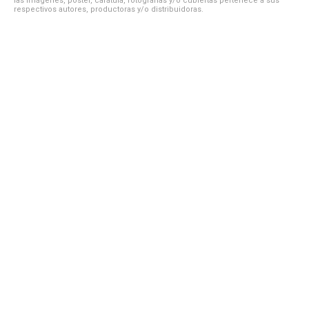
las imágenes, póster, carátula, fotografías y/o cubiertas pertenece a sus
respectivos autores, productoras y/o distribuidoras.