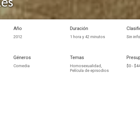
les
Año
Duración
Clasif
2012
1 hora y 42 minutos
Sin inf
Géneros
Temas
Presup
Comedia
Homosexualidad
,
$0 -
$4
Película de episodios