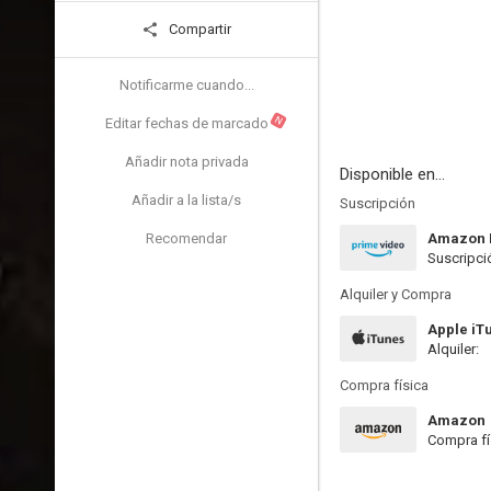
Compartir
Notificarme cuando...
N
Editar fechas de marcado
Añadir nota privada
Disponible en...
Añadir a la lista/s
Suscripción
Recomendar
Amazon 
Suscripci
Alquiler y Compra
Apple iT
Alquiler:
Compra física
Amazon
Compra fí