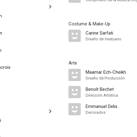
n
Costume & Make-Up
in
Carine Sarfati
Diseño de Vestuario
o
Arte
croix
Maamar Ech-Cheikh
Diseño de Producción
Benoît Bechet
Dirección Artística
Emmanuel Delis
Decorados
é