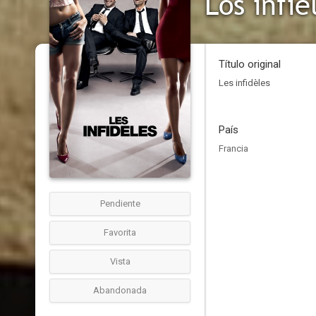
Los infie
Título original
Les infidèles
País
Francia
Pendiente
Favorita
Vista
Abandonada