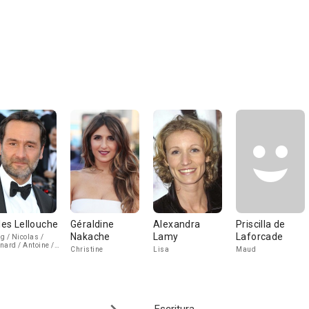
lles Lellouche
Géraldine
Alexandra
Priscilla de
Nakache
Lamy
Laforcade
g / Nicolas /
nard / Antoine /
Christine
Lisa
Maud
c