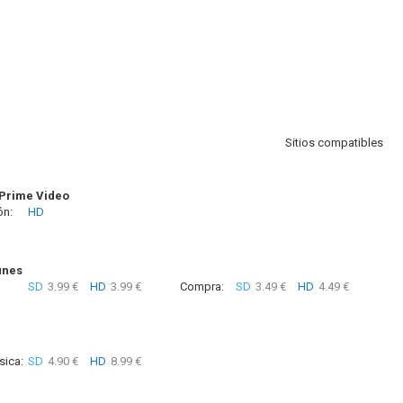
Sitios compatibles
Prime Video
ón:
HD
unes
SD
3.99 €
HD
3.99 €
Compra:
SD
3.49 €
HD
4.49 €
sica:
SD
4.90 €
HD
8.99 €