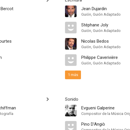
Escritura
 Bercot
Jean Dujardin
Guión, Guión Adaptado
Stéphane Joly
Guión, Guión Adaptado
ourtes
Nicolas Bedos
Guión, Guión Adaptado
n
Philippe Caverivière
Guión, Guión Adaptado
1 más
Sonido
chiffman
Evgueni Galperine
tografía
Compositor de la Música Orig
Pino D'Angiò
Compositor de la Música Orig