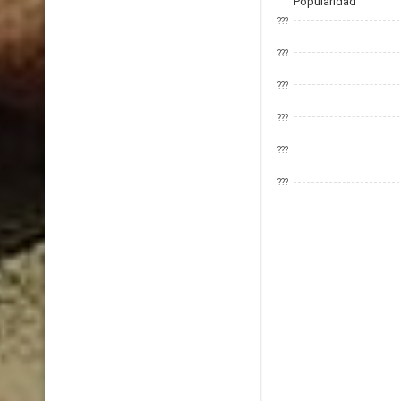
Popularidad
???
???
???
???
???
???