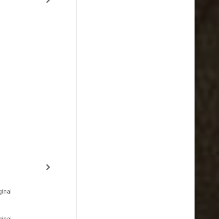
inal
inal