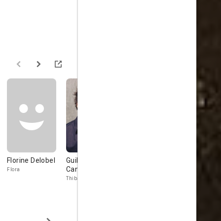
Florine Delobel
Guillaume
Sandrine
Isabelle Na
Canet
Kiberlain
Flora
Stéphanie
Thibault
Marie-Christine