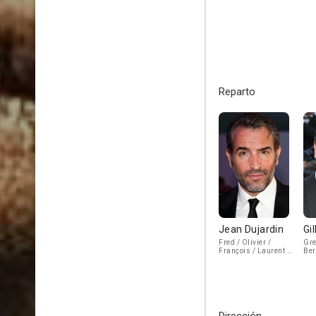
Reparto
Jean Dujardin
Gi
Fred / Olivier /
Gre
François / Laurent /
Ber
James
Eri