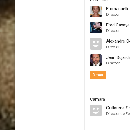
Dirección
Emmanuelle
Director
Fred Cavayé
Director
Alexandre C
Director
Jean Dujardi
Director
3 más
Cámara
Guillaume S
Director de Fo