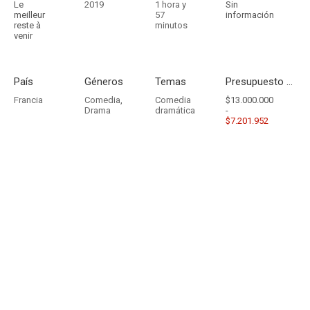
Le
2019
1 hora y
Sin
meilleur
57
información
reste à
minutos
venir
País
Géneros
Temas
Presupuesto - Ingresos
Francia
Comedia
,
Comedia
$13.000.000
Drama
dramática
-
$7.201.952