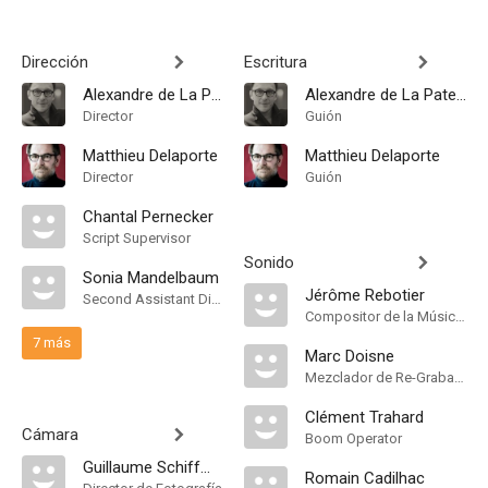
Dirección
Escritura
Alexandre de La Patellière
Alexandre de La Patellière
Director
Guión
Matthieu Delaporte
Matthieu Delaporte
Director
Guión
Chantal Pernecker
Script Supervisor
Sonido
Sonia Mandelbaum
Jérôme Rebotier
Second Assistant Director
Compositor de la Música Original
7 más
Marc Doisne
Mezclador de Re-Grabación de Sonido
Clément Trahard
Cámara
Boom Operator
Guillaume Schiffman
Romain Cadilhac