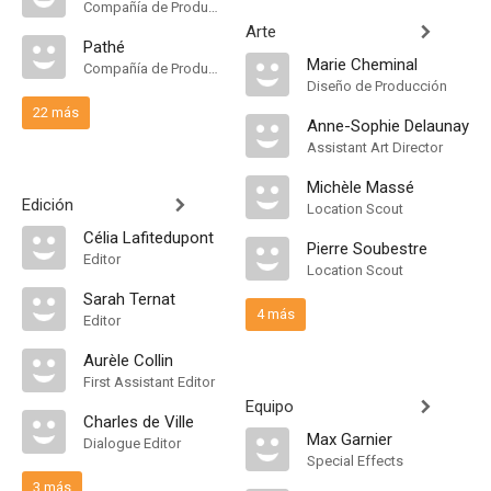
Compañía de Produccion
Arte
Pathé
Marie Cheminal
Compañía de Produccion
Diseño de Producción
22 más
Anne-Sophie Delaunay
Assistant Art Director
Michèle Massé
Edición
Location Scout
Célia Lafitedupont
Pierre Soubestre
Editor
Location Scout
Sarah Ternat
4 más
Editor
Aurèle Collin
First Assistant Editor
Equipo
Charles de Ville
Max Garnier
Dialogue Editor
Special Effects
3 más