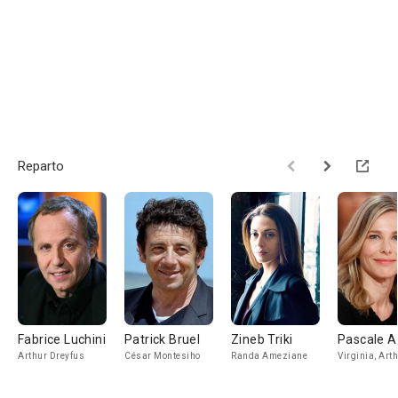
Reparto
Fabrice Luchini
Patrick Bruel
Zineb Triki
Pascale Ar
Arthur Dreyfus
César Montesiho
Randa Ameziane
Virginia, Arth