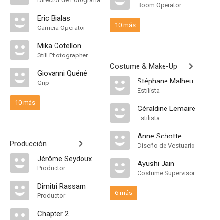
Director de Fotografía
Boom Operator
Eric Bialas
10 más
Camera Operator
Mika Cotellon
Still Photographer
Costume & Make-Up
Giovanni Quéné
Stéphane Malheu
Grip
Estilista
10 más
Géraldine Lemaire
Estilista
Anne Schotte
Producción
Diseño de Vestuario
Jérôme Seydoux
Ayushi Jain
Productor
Costume Supervisor
Dimitri Rassam
6 más
Productor
Chapter 2