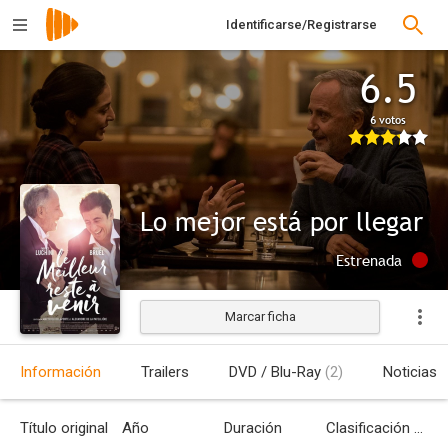
Identificarse/Registrarse
6.5
6 votos
Lo mejor está por llegar
Estrenada
Marcar ficha
Información
Trailers
DVD / Blu-Ray
(2)
Noticias
Título original
Año
Duración
Clasificación por edades