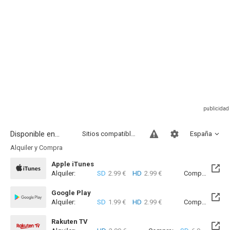
Disponible en...
Sitios compatibles
España
Alquiler y Compra
Apple iTunes
Alquiler:
SD
2.99 €
HD
2.99 €
Compra:
SD
7
Google Play
Alquiler:
SD
1.99 €
HD
2.99 €
Compra:
SD
8
Rakuten TV