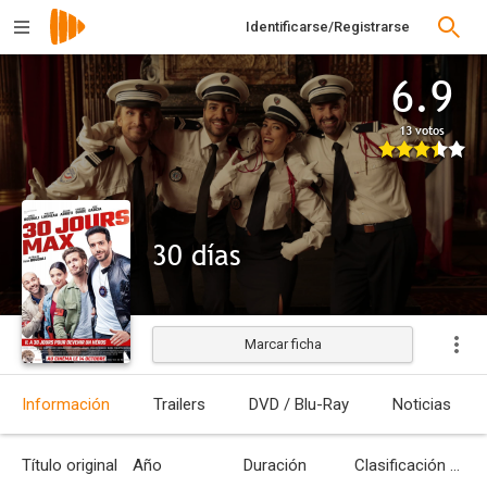
Identificarse/Registrarse
6.9
13 votos
30 días
Marcar ficha
Estrenada
Información
Trailers
DVD / Blu-Ray
Noticias
Título original
Año
Duración
Clasificación por edades