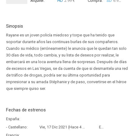
Alquiler:
HD
2.99 €
Compra:
SD
6.99 €
HD
8
Sinopsis
Rayane es un joven policía miedoso y torpe que ha tenido que
soportar durante años las continuas burlas de sus compañeros.
Cuando su médico (erróneamente) le anuncia que le quedan tan solo
30 días de vida, todo cambia, y su lista de deseos por realizar, le
embarcará en una loca aventura llena de sorpresas. Después de días
de excesos en Las Vegas, se da cuenta de que si desmantela una red
de tráfico de drogas, podría ser su última oportunidad para
impresionar a su amada Stéphanie y de paso, convertirse en el héroe
que siempre quiso ser.
Fechas de estrenos
España:
- Castellano:
Vie, 17 Dic 2021 (Hace 4 años y 7 meses)
Estreno
Francia: