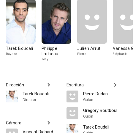
Tarek Boudali
Philippe
Julien Arruti
Vanessa 
Lacheau
Rayane
Pierre
Stéphanie
Tony
Dirección
Escritura
Tarek Boudali
Pierre Dudan
Director
Guión
Grégory Boutboul
Guión
Cámara
Tarek Boudali
Vincent Richard
Guión