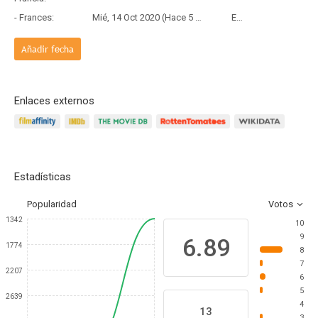
- Frances:
Mié, 14 Oct 2020 (Hace 5 años y 9 meses)
Estreno
Añadir fecha
Enlaces externos
Estadísticas
Popularidad
Votos
1342
10
9
6.89
1774
8
7
2207
6
5
2639
4
13
3