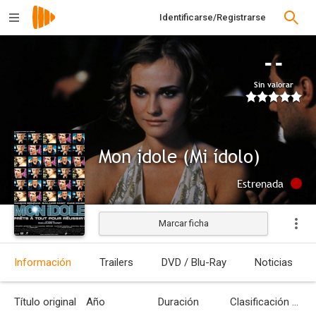
Identificarse/Registrarse
--
Sin valorar
Mon idole (Mi ídolo)
Estrenada
Marcar ficha
Información
Trailers
DVD / Blu-Ray
Noticias
Título original
Año
Duración
Clasificación por edades