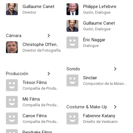
Guillaume Canet
Philippe Lefebvre
Director
Guión, Dialogue
Guillaume Canet
Guión, Dialogue
Cámara
Éric Naggar
Christophe Offenstein
Dialogue
Director de Fotografía
Sonido
Producción
Sinclair
Trésor Films
Compositor de la Música Original
Compañía de Produccion
M6 Films
Compañía de Produccion
Costume & Make-Up
Canoe Films
Fabienne Katany
Compañía de Produccion
Diseño de Vestuario
Pendrake Films