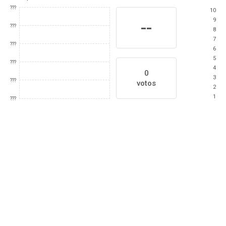
???
10
9
--
???
8
7
???
6
5
???
4
0
3
???
votos
2
1
???