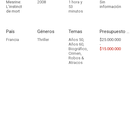
Mesrine:
2008
1 hora y
Sin
L'instinct
53
información
de mort
minutos
País
Géneros
Temas
Presupuesto - Ingresos
Francia
Thriller
Años 50
,
$25.000.000
Años 60
,
-
Biográfico
,
$15.000.000
Crimen
,
Robos &
Atracos