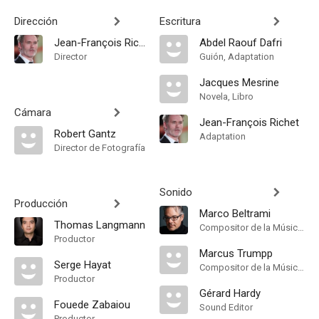
Dirección
Escritura
Jean-François Richet
Abdel Raouf Dafri
Director
Guión, Adaptation
Jacques Mesrine
Novela, Libro
Cámara
Jean-François Richet
Robert Gantz
Adaptation
Director de Fotografía
Sonido
Producción
Marco Beltrami
Thomas Langmann
Compositor de la Música Original
Productor
Marcus Trumpp
Serge Hayat
Compositor de la Música Original
Productor
Gérard Hardy
Fouede Zabaiou
Sound Editor
Productor