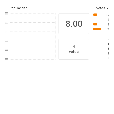
Popularidad
Votos
???
10
9
8.00
???
8
7
???
6
5
???
4
4
3
???
votos
2
1
???