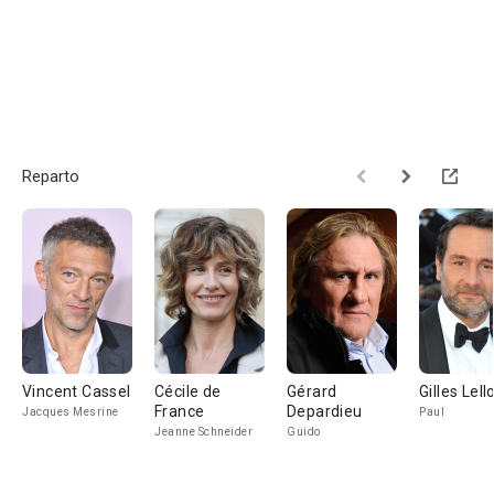
Reparto
Vincent Cassel
Cécile de
Gérard
Gilles Lel
France
Depardieu
Jacques Mesrine
Paul
Jeanne Schneider
Guido