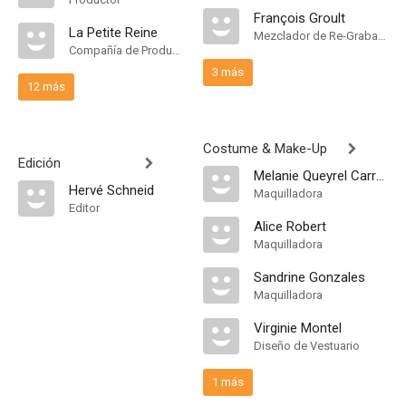
François Groult
La Petite Reine
Mezclador de Re-Grabación de Sonido
Compañía de Produccion
3 más
12 más
Costume & Make-Up
Edición
Melanie Queyrel Carreno
Hervé Schneid
Maquilladora
Editor
Alice Robert
Maquilladora
Sandrine Gonzales
Maquilladora
Virginie Montel
Diseño de Vestuario
1 más