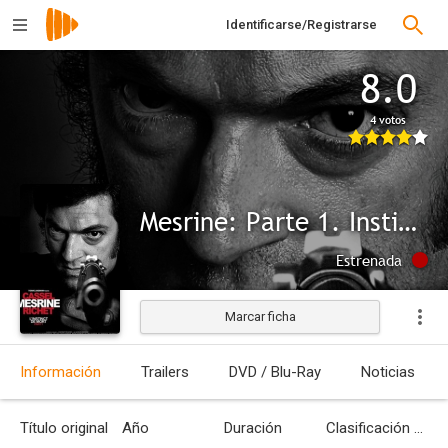
Identificarse/Registrarse
8.0
4 votos
Mesrine: Parte 1. Instinto de muerte
Estrenada
Marcar ficha
Información
Trailers
DVD / Blu-Ray
Noticias
Título original
Año
Duración
Clasificación por edades