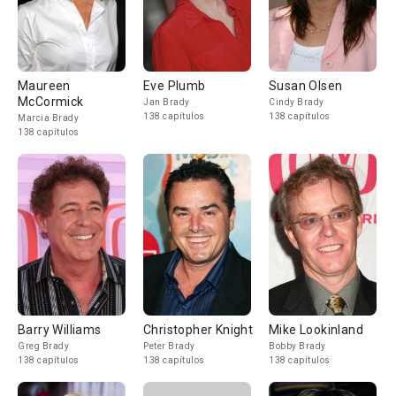
Maureen
Eve Plumb
Susan Olsen
McCormick
Jan Brady
Cindy Brady
138 capítulos
138 capítulos
Marcia Brady
138 capítulos
Barry Williams
Christopher Knight
Mike Lookinland
Greg Brady
Peter Brady
Bobby Brady
138 capítulos
138 capítulos
138 capítulos