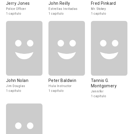
Jerry Jones
John Reilly
Fred Pinkard
Police Officer
Estrellas Invitadas
Mr. Stokey
1 capítulo
1 capítulo
1 capítulo
John Nolan
Peter Baldwin
Tannis G.
Montgomery
Jim Douglas
Hula Instructor
1 capítulo
1 capítulo
Jennifer
1 capítulo