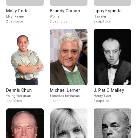
Molly Dodd
Brandy Carson
Lippy Espinda
Mrs. Payne
Woman
Hanalei
2 capítulos
2 capítulos
2 capítulos
Dennis Chun
Michael Lerner
J. Pat O'Malley
Young Workman
Estrellas Invitadas
Henry Tyler
1 capítulo
1 capítulo
1 capítulo