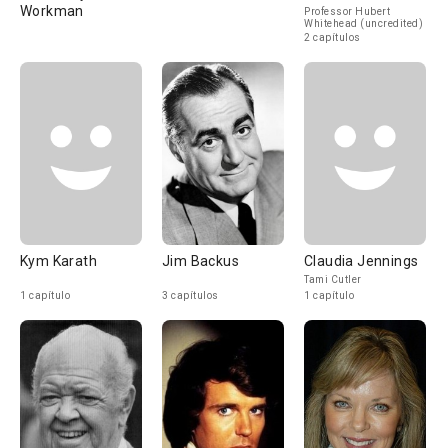
Workman
Professor Hubert
Whitehead (uncredited)
2 capítulos
Kym Karath
Jim Backus
Claudia Jennings
Tami Cutler
1 capítulo
3 capítulos
1 capítulo