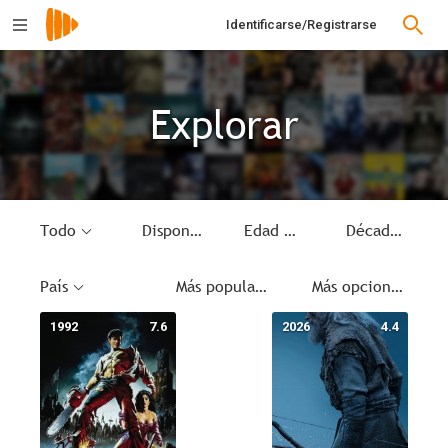
Identificarse/Registrarse
Explorar
Todo
Disponible
Edad Media
Década
País
Más populares
Más opciones
1992
7.6
2026
4.4