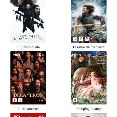
El último duelo
El reino de los cielos
2024
6.5
2009
6.5
El Decamerón
Sleeping Beauty
2021
6.3
2017
7.4