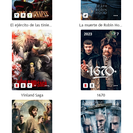
El ejército de las tinieblas
La muerte de Robin Hood
2019
8.7
2023
7.7
Vinland Saga
1670
2025
7.2
2022
8.0