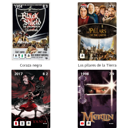
1954
8.0
2010
7.5
Coraza negra
Los pilares de la Tierra
2017
8.2
1998
7.9