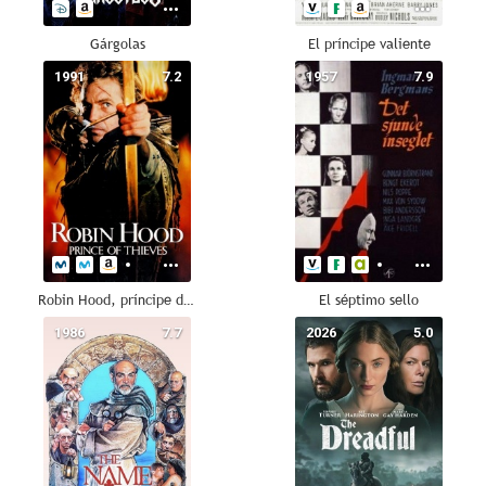
Gárgolas
El príncipe valiente
1991
7.2
1957
7.9
Robin Hood, príncipe de los ladrones
El séptimo sello
1986
7.7
2026
5.0