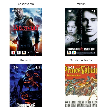
Castlevania
Merlín
2007
6.2
2006
7.1
Beowulf
Tristán e Isolda
1994
8.3
1954
8.2