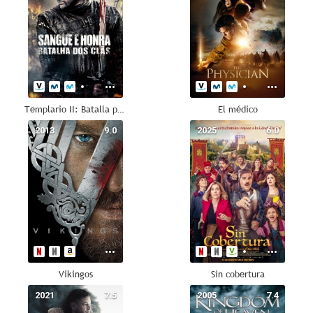
Templario II: Batalla por la sangre
El médico
2013
9.0
2025
6.0
Vikingos
Sin cobertura
2021
7.5
2005
7.4