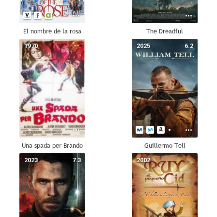
El nombre de la rosa
The Dreadful
1970
--
2025
6.2
Una spada per Brando
Guillermo Tell
2023
7.3
2002
--