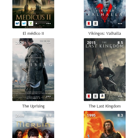
El médico II
Vikingos: Valhalla
2026
--
2015
8.5
The Uprising
The Last Kingdom
2008
8.8
1995
8.3