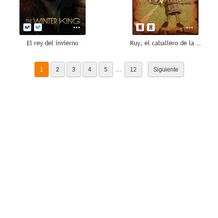
El rey del invierno
Ruy, el caballero de la espada de madera
...
1
2
3
4
5
12
Siguiente