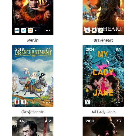
Merlín
Braveheart
2018
7.4
2024
8.5
(Des)encanto
Mi Lady Jane
2014
4.2
2013
7.7