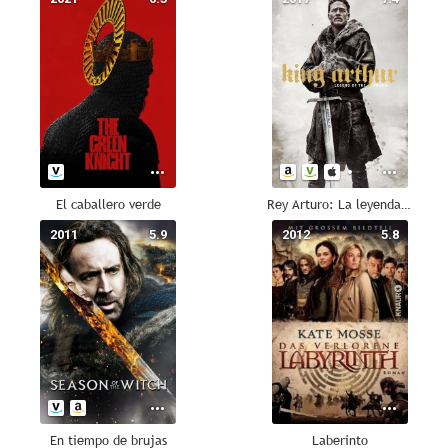
El caballero verde
Rey Arturo: La leyenda de Excalibur
2011
5.9
2012
5.8
En tiempo de brujas
Laberinto