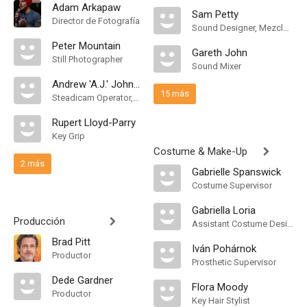
Adam Arkapaw
Sam Petty
Director de Fotografía
Sound Designer, Mezclador de Re-Grabación de Sonido
Peter Mountain
Gareth John
Still Photographer
Sound Mixer
Andrew 'A.J.' Johnson
15 más
Steadicam Operator, "B" Camera Operator
Rupert Lloyd-Parry
Key Grip
Costume & Make-Up
2 más
Gabrielle Spanswick
Costume Supervisor
Gabriella Loria
Producción
Assistant Costume Designer
Brad Pitt
Iván Pohárnok
Productor
Prosthetic Supervisor
Dede Gardner
Flora Moody
Productor
Key Hair Stylist