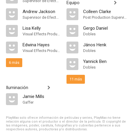
Supervisor de Efectos Visuales
Equipo
Andrew Jackson
Colleen Clarke
Supervisor de Efectos Visuales
Post Production Supervisor
Lisa Kelly
Gergo Daniel
Visual Effects Producer
Dobles
Edwina Hayes
János Henk
Visual Effects Producer
Dobles
Yannick Ben
6 más
Dobles
11 más
Iluminación
Jamie Mills
Gaffer
PlayMax solo ofrece información de películas y series, PlayMax no tiene
relación alguna con el productor o el director de la película. El copyright de
las imágenes, póster, carátula, fotografías y/o cubiertas pertenece a sus
respectivos autores, productoras y/o distribuidoras.