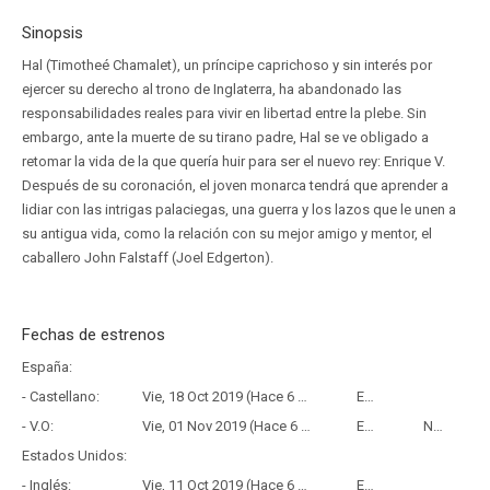
Sinopsis
Hal (Timotheé Chamalet), un príncipe caprichoso y sin interés por
ejercer su derecho al trono de Inglaterra, ha abandonado las
responsabilidades reales para vivir en libertad entre la plebe. Sin
embargo, ante la muerte de su tirano padre, Hal se ve obligado a
retomar la vida de la que quería huir para ser el nuevo rey: Enrique V.
Después de su coronación, el joven monarca tendrá que aprender a
lidiar con las intrigas palaciegas, una guerra y los lazos que le unen a
su antigua vida, como la relación con su mejor amigo y mentor, el
caballero John Falstaff (Joel Edgerton).
Fechas de estrenos
España:
- Castellano:
Vie, 18 Oct 2019 (Hace 6 años y 9 meses)
Estreno
- V.O:
Vie, 01 Nov 2019 (Hace 6 años y 9 meses)
Estreno
Netflix
Estados Unidos:
- Inglés:
Vie, 11 Oct 2019 (Hace 6 años y 9 meses)
Estreno