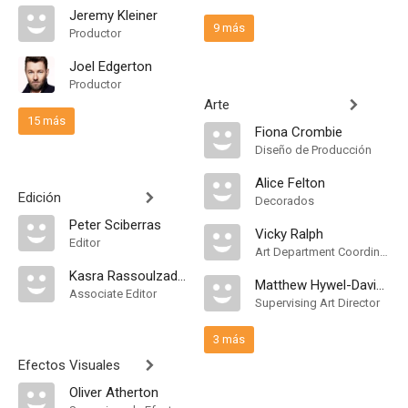
Jeremy Kleiner
9 más
Productor
Joel Edgerton
Productor
Arte
15 más
Fiona Crombie
Diseño de Producción
Alice Felton
Edición
Decorados
Peter Sciberras
Vicky Ralph
Editor
Art Department Coordinator
Kasra Rassoulzadegan
Matthew Hywel-Davies
Associate Editor
Supervising Art Director
3 más
Efectos Visuales
Oliver Atherton