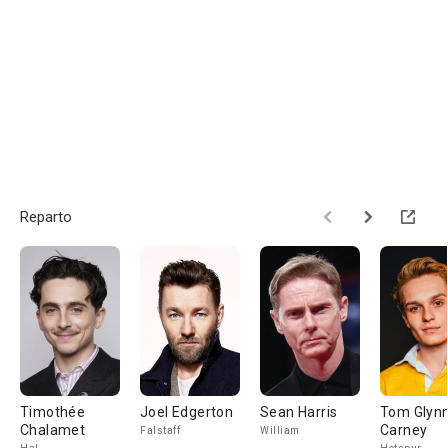
Reparto
Timothée
Joel Edgerton
Sean Harris
Tom Glyn
Chalamet
Carney
Falstaff
William