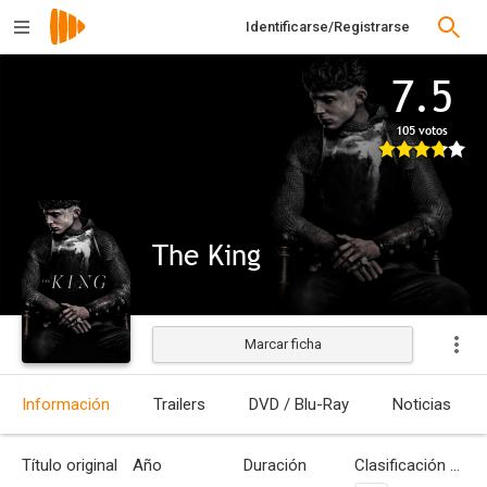
Identificarse/Registrarse
7.5
105 votos
The King
Marcar ficha
Estrenada
Información
Trailers
DVD / Blu-Ray
Noticias
Título original
Año
Duración
Clasificación por edades