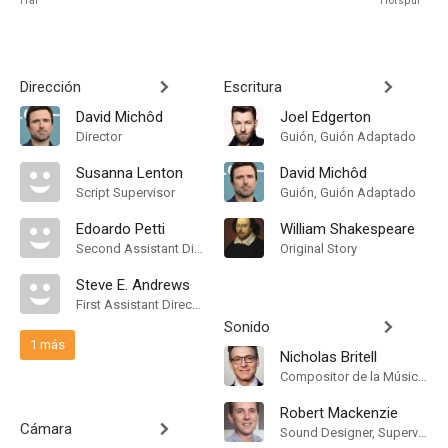
Hal
Hotspur
Dirección
Escritura
David Michôd
Joel Edgerton
Director
Guión, Guión Adaptado
Susanna Lenton
David Michôd
Script Supervisor
Guión, Guión Adaptado
Edoardo Petti
William Shakespeare
Second Assistant Director
Original Story
Steve E. Andrews
First Assistant Director
Sonido
1 más
Nicholas Britell
Compositor de la Música Original
Robert Mackenzie
Cámara
Sound Designer, Supervising Sound Editor, Mezclador de Re-Grabación de Sonido