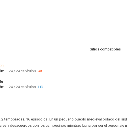
Sitios compatibles
DR
ón:
24 / 24 capítulos
4K
ds
ón:
24 / 24 capítulos
HD
. 2 temporadas, 16 episodios. En un pequeño pueblo medieval polaco del siglo
liares y desacuerdos con los campesinos mientras lucha por ser el personaje