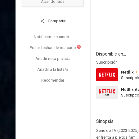
Abandonada
Compartir
Notificarme cuando...
N
Editar fechas de marcado
Disponible en...
Añadir nota privada
Suscripción
Añadir a la lista/s
Netflix
H
Suscripci
Recomendar
Netflix A
Suscripci
Sinopsis
Serie de TV (2023-2025)
enfrenta a pleitos fami