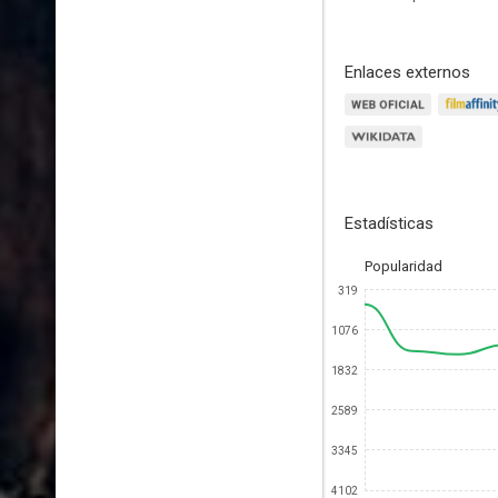
Enlaces externos
Estadísticas
Popularidad
319
1076
1832
2589
3345
4102