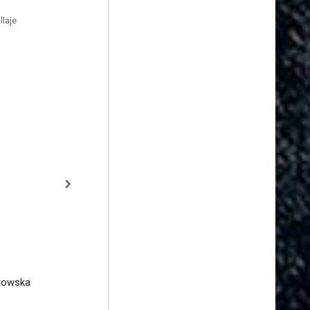
laje
nowska