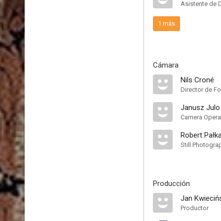
Asistente de 
1 más
Cámara
Nils Croné
Director de Fo
Janusz Julo
Camera Opera
Robert Pałk
Still Photogra
Producción
Jan Kwieciń
Productor