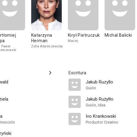
rtłomiej
Katarzyna
Kirył Pietruczuk
Michal Balicki
pa
Herman
Maciej
 Paweł
Zofia Adamczewska
amczewski
Escritura
wald
Jakub Ruzyllo
Guión
iela
Jakub Rużyłło
Guión, Idea
da
Ivo Krankowski
Dirección
Productor Creativo
zyński