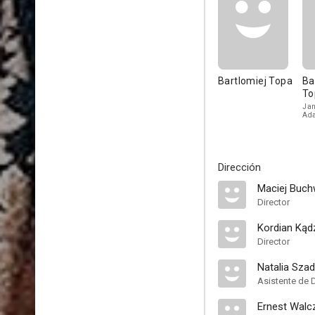
Bartlomiej Topa
Ba
To
Jan
Ad
Dirección
Maciej Buch
Director
Kordian Kądz
Director
Natalia Sza
Asistente de 
Ernest Walc