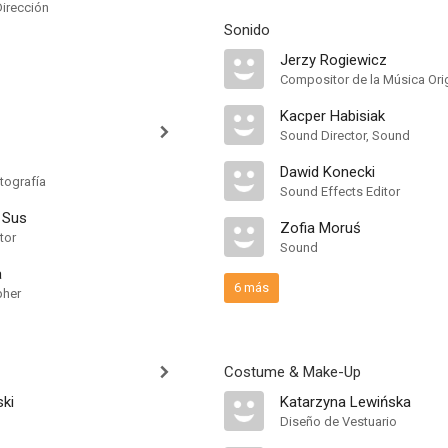
Dirección
Sonido
Jerzy Rogiewicz
Compositor de la Música Orig
Kacper Habisiak
Sound Director, Sound
Dawid Konecki
tografía
Sound Effects Editor
 Sus
Zofia Moruś
tor
Sound
a
6 más
pher
Costume & Make-Up
ski
Katarzyna Lewińska
Diseño de Vestuario