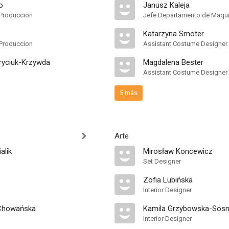
o
Janusz Kaleja
Produccion
Jefe Departamento de Maquil
Katarzyna Smoter
Produccion
Assistant Costume Designer
ryciuk-Krzywda
Magdalena Bester
Assistant Costume Designer
5 más
Arte
alik
Mirosław Koncewicz
Set Designer
Zofia Lubińska
Interior Designer
Chowańska
Kamila Grzybowska-Sos
Interior Designer