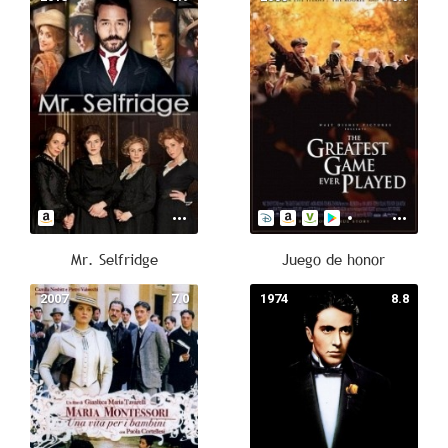
Mr. Selfridge
Juego de honor
2007
7.0
1974
8.8