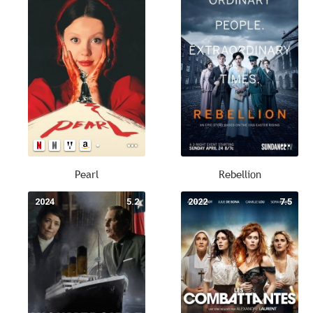
Pearl
Rebellion
2024
5.2
2022
7.5