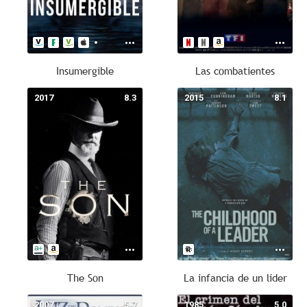
Insumergible
Las combatientes
2017
8.3
2015
8.1
The Son
La infancia de un líder
2007
5.7
1985
5.0