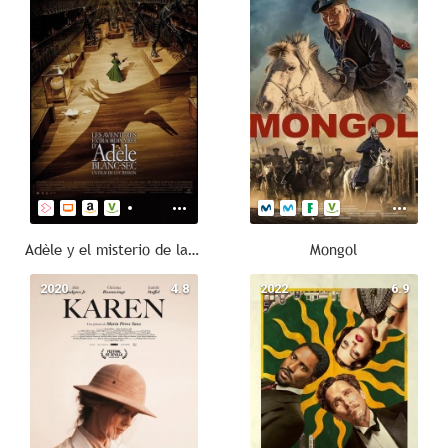
Adèle y el misterio de la momia
Mongol
2020
4.8
2022
6.9