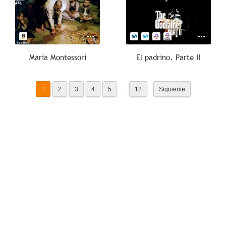
María Montessori
El padrino. Parte II
...
1
2
3
4
5
12
Siguiente