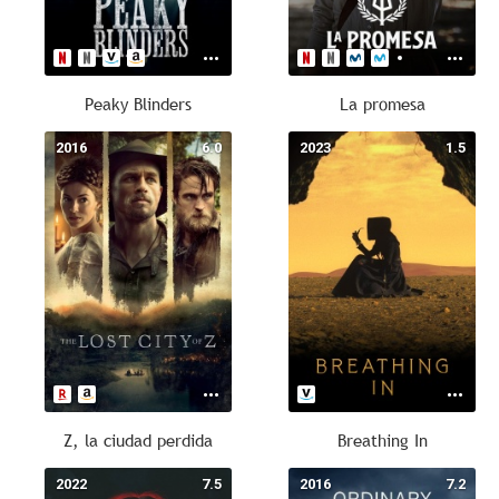
Peaky Blinders
La promesa
2016
6.0
2023
1.5
Z, la ciudad perdida
Breathing In
2022
7.5
2016
7.2