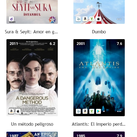
Sura & Seyit: Amor en guerra
Dumbo
2011
6.2
2001
7.6
Un método peligroso
Atlantis: El imperio perdido
1927
6.2
1985
7.9