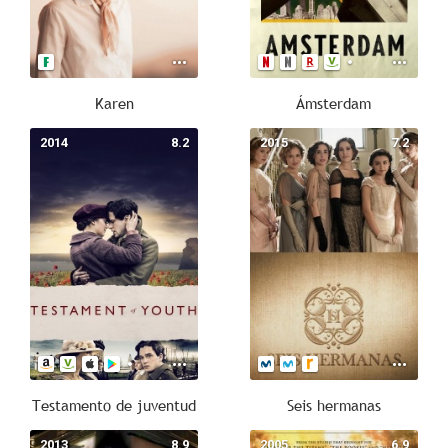
Karen
Ámsterdam
2014
8.2
2015
7.2
Testamento de juventud
Seis hermanas
2013
8.9
2005
6.9