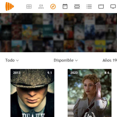
Todo
Disponible
Años 19
2013
9.1
2023
8.6