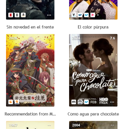
Sin novedad en el frente
El color púrpura
2026
--
2024
7.6
Recommendation from Mr. Iwamoto
Como agua para chocolate
1967
--
2004
--