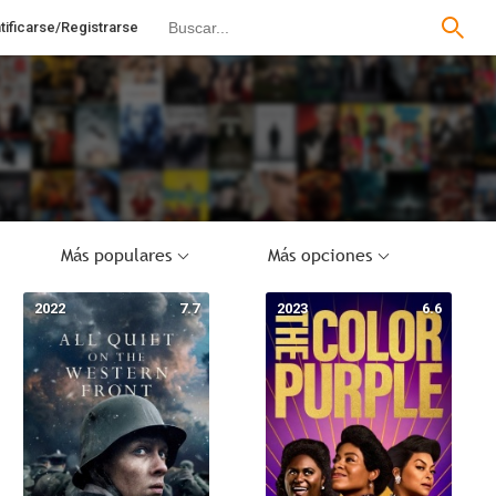
tificarse/Registrarse
Más populares
Más opciones
2022
7.7
2023
6.6