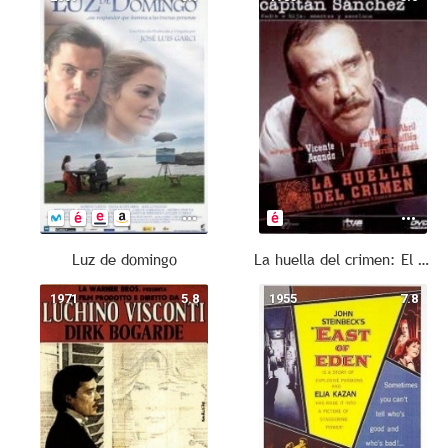
Luz de domingo
La huella del crimen: El crimen del Capitán Sánchez
1971
5.8
1955
7.8