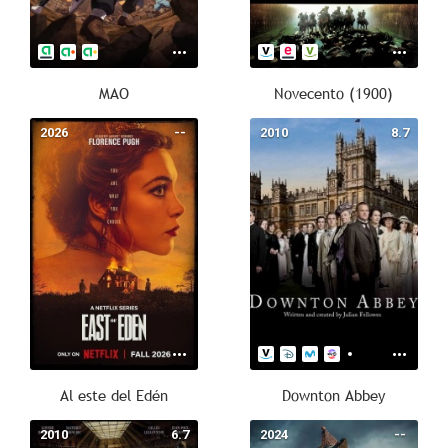
MAO
Novecento (1900)
2026
--
2010
8.7
Al este del Edén
Downton Abbey
2010
6.7
2024
--