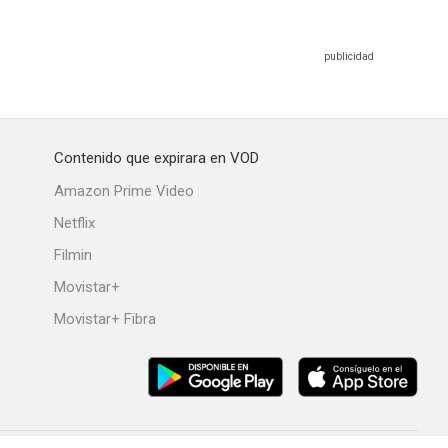
Contenido que expirara en VOD
Amazon Prime Video
Netflix
Filmin
Movistar+
Movistar+ Fibra