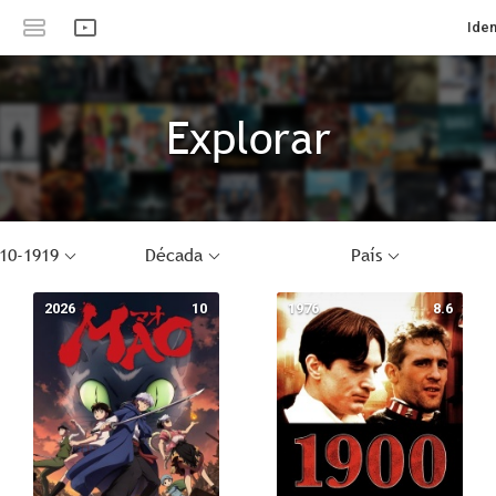
Iden
Explorar
10-1919
Década
País
2026
10
1976
8.6