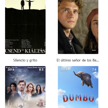
Silencio y grito
El último señor de los Balcanes
2016
8.5
2019
7.4