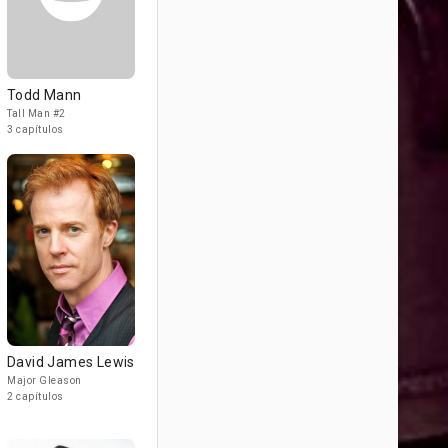
Todd Mann
Tall Man #2
3 capítulos
David James Lewis
Major Gleason
2 capítulos