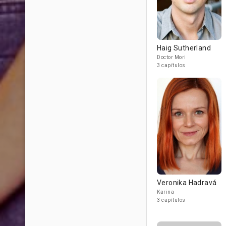
Haig Sutherland
Doctor Mori
3 capítulos
Veronika Hadravá
Karina
3 capítulos