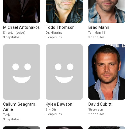
Michael Antonakos
Todd Thomson
Brad Mann
Director (voice)
Dr. Higgins
Tall Man #1
3 capítulos
3 capítulos
3 capítulos
Callum Seagram
Kylee Dawson
David Cubitt
Airlie
Shy Girl
Stevenson
3 capítulos
2 capítulos
Taylor
3 capítulos