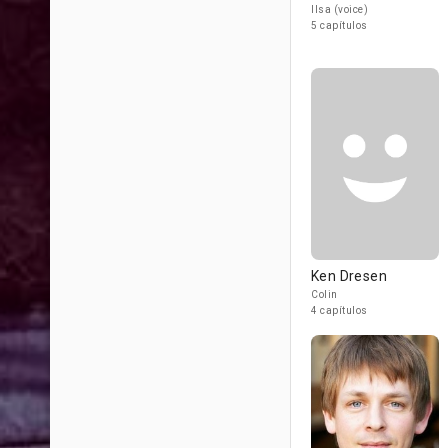
Ilsa (voice)
5 capítulos
Ken Dresen
Colin
4 capítulos