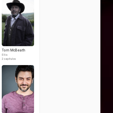
Tom McBeath
Ellis
2 capítulos