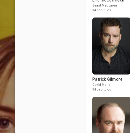
Eric McCormack
Grant MacLaren
34 capítulos
Patrick Gilmore
David Mailer
34 capítulos