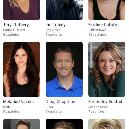
Teryl Rothery
Ian Tracey
Kristine Cofsky
Patricia Holden
Ray Green
Officer Boyd
6 capítulos
7 capítulos
12 capítulos
Melanie Papalia
Doug Chapman
Kimberley Sustad
Beth
Luca
Joanne Yates
5 capítulos
7 capítulos
7 capítulos