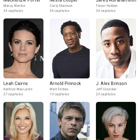
MacKenzie Porter
Nesta Cooper
Jared Abrahamson
Marcy Warton
Carly Shannon
Trevor Holden
34 capítulos
34 capítulos
34 capítulos
Leah Cairns
Arnold Pinnock
J. Alex Brinson
Kathryn MacLaren
Walt Forbes
Jeff Conniker
27 capítulos
13 capítulos
23 capítulos