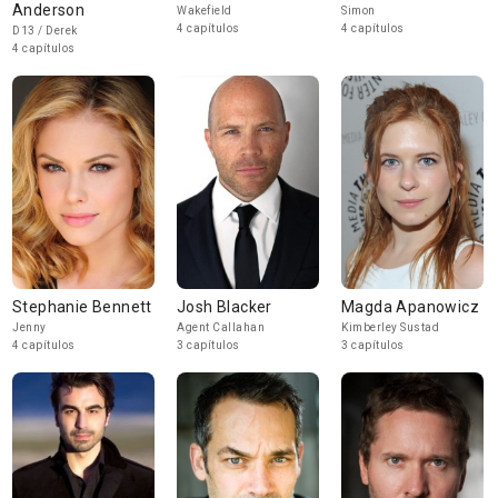
Anderson
Wakefield
Simon
4 capítulos
4 capítulos
D13 / Derek
4 capítulos
Stephanie Bennett
Josh Blacker
Magda Apanowicz
Jenny
Agent Callahan
Kimberley Sustad
4 capítulos
3 capítulos
3 capítulos