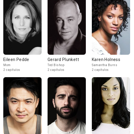
Eileen Pedde
Gerard Plunkett
Karen Holness
Mom
Ted Bishop
Samantha Burns
2 capítulos
2 capítulos
2 capítulos