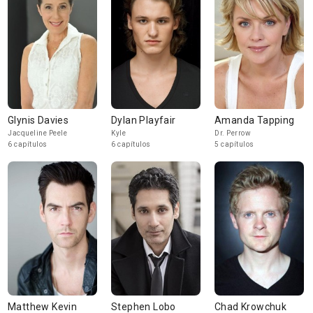
Glynis Davies
Dylan Playfair
Amanda Tapping
Jacqueline Peele
Kyle
Dr. Perrow
6 capítulos
6 capítulos
5 capítulos
Matthew Kevin
Stephen Lobo
Chad Krowchuk