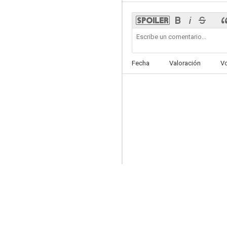
Corazones afines
Fecha
Valoración
V
6.7
Precaución, piezas sueltas
6.3