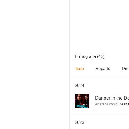
Viajeros
6.4
Filmografía (42)
Todo
Reparto
Dir
2024
Batwoman
9.0
--
Danger in the D
Aparece como
Dean C
2023