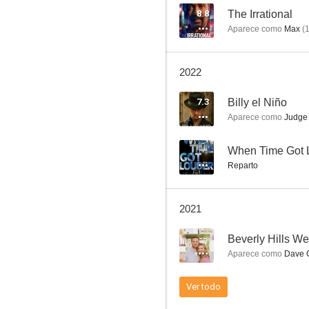
8.8
The Irrational
Aparece como
Max
(
A Gingerbread Romance
2022
7.8
7.3
Billy el Niño
Aparece como
Judge
--
When Time Got 
Reparto
2021
Un romance de verano
--
Beverly Hills W
7.3
Aparece como
Dave 
Ver todo