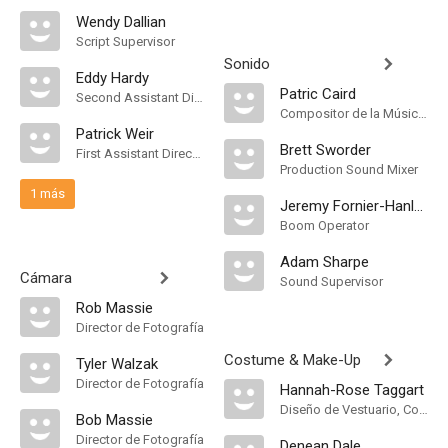
Wendy Dallian
Script Supervisor
Sonido
Eddy Hardy
Patric Caird
Second Assistant Director
Compositor de la Música Original, Música
Patrick Weir
Brett Sworder
First Assistant Director
Production Sound Mixer
1 más
Jeremy Fornier-Hanlon
Boom Operator
Adam Sharpe
Cámara
Sound Supervisor
Rob Massie
Director de Fotografía
Costume & Make-Up
Tyler Walzak
Director de Fotografía
Hannah-Rose Taggart
Diseño de Vestuario, Costume Designer
Bob Massie
Director de Fotografía
Denean Dale