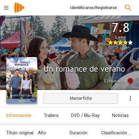
Identificarse/Registrarse
7.8
2 votos
Un romance de verano
Estrenada
Marcar ficha
Información
Trailers
DVD / Blu-Ray
Noticias
Título original
Año
Duración
Clasificación por edades