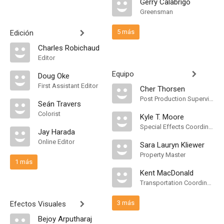
Gerry Calabrigo
Greensman
5 más
Edición
Charles Robichaud
Editor
Equipo
Doug Oke
First Assistant Editor
Cher Thorsen
Post Production Supervisor
Seán Travers
Colorist
Kyle T. Moore
Special Effects Coordinator
Jay Harada
Online Editor
Sara Lauryn Kliewer
Property Master
1 más
Kent MacDonald
Transportation Coordinator
3 más
Efectos Visuales
Bejoy Arputharaj