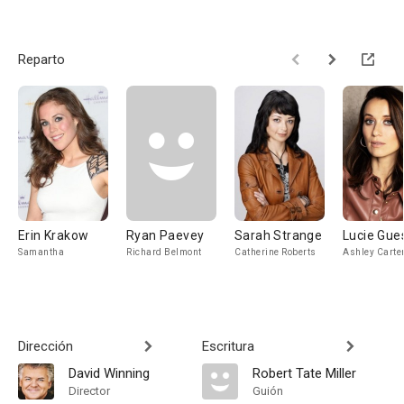
Reparto
Erin Krakow
Ryan Paevey
Sarah Strange
Lucie Gue
Samantha
Richard Belmont
Catherine Roberts
Ashley Carte
Dirección
Escritura
David Winning
Robert Tate Miller
Director
Guión