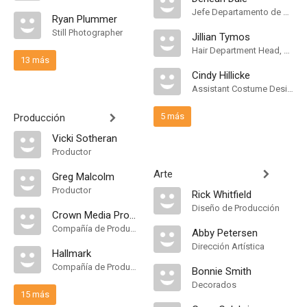
Jefe Departamento de Maquillaje, Key Makeup Artist
Ryan Plummer
Still Photographer
Jillian Tymos
Hair Department Head, Key Hair Stylist
13 más
Cindy Hillicke
Assistant Costume Designer
5 más
Producción
Vicki Sotheran
Productor
Arte
Greg Malcolm
Productor
Rick Whitfield
Diseño de Producción
Crown Media Productions
Compañía de Produccion
Abby Petersen
Dirección Artística
Hallmark
Compañía de Produccion
Bonnie Smith
Decorados
15 más